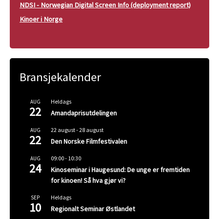
NDSI - Norwegian Digital Screen Info (deployment report)
Kinoer i Norge
Bransjekalender
Heldags
AUG
22
Amandaprisutdelingen
22 august
-
28 august
AUG
22
Den Norske Filmfestivalen
09:00
-
10:30
AUG
24
Kinoseminar i Haugesund: De unge er fremtiden
for kinoen! Så hva gjør vi?
Heldags
SEP
10
Regionalt Seminar Østlandet