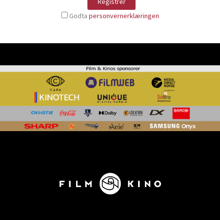
Godta
personvernerklæringen