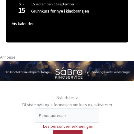
15 september
-
16 september
SEP
15
Grunnkurs for nye i kinobransjen
Vis kalender
Annonse
Nyhetsbrev
Få siste nytt og informasjon om kurs og aktiviteter
Les personvernerklæringen