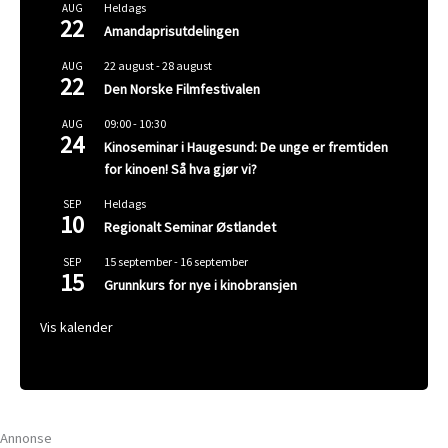
Heldags
AUG
22
Amandaprisutdelingen
22 august
-
28 august
AUG
22
Den Norske Filmfestivalen
09:00
-
10:30
AUG
24
Kinoseminar i Haugesund: De unge er fremtiden
for kinoen! Så hva gjør vi?
Heldags
SEP
10
Regionalt Seminar Østlandet
15 september
-
16 september
SEP
15
Grunnkurs for nye i kinobransjen
Vis kalender
Annonse