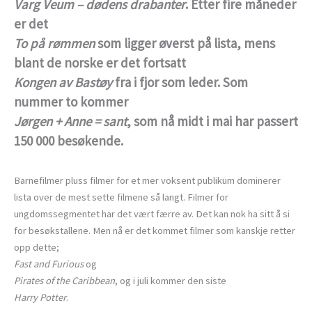
Varg Veum – dødens drabanter
. Etter fire måneder
er det
To på rømmen
som ligger øverst på lista, mens
blant de norske er det fortsatt
Kongen av Bastøy
fra i fjor som leder. Som
nummer to kommer
Jørgen + Anne = sant
, som nå midt i mai har passert
150 000 besøkende.
Barnefilmer pluss filmer for et mer voksent publikum dominerer
lista over de mest sette filmene så langt. Filmer for
ungdomssegmentet har det vært færre av. Det kan nok ha sitt å si
for besøkstallene. Men nå er det kommet filmer som kanskje retter
opp dette;
Fast and Furious
og
Pirates of the Caribbean
, og i juli kommer den siste
Harry Potter
.