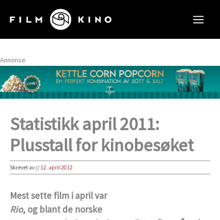
Hopp
rett
til
innholdet
Annonse
Statistikk april 2011:
Plusstall for kinobesøket
Skrevet av
//
12. april 2012
Mest sette film i april var
Rio
, og blant de norske