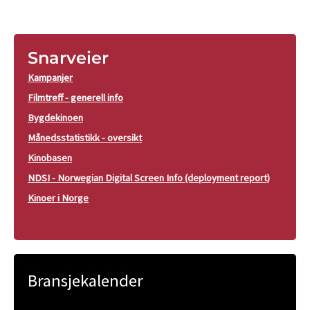
Snarveier
Kampanjer
Filmtreff - generell info
Bygdekinoen
Månedsstatistikk - oversikt
Kinobasen
NDSI - Norwegian Digital Screen Info (deployment report)
Kinoer i Norge
Bransjekalender