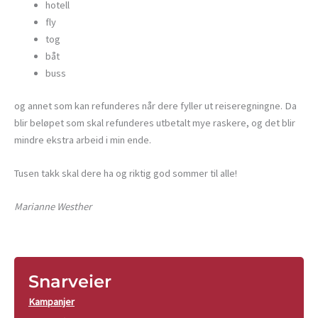
hotell
fly
tog
båt
buss
og annet som kan refunderes når dere fyller ut reiseregningne. Da
blir beløpet som skal refunderes utbetalt mye raskere, og det blir
mindre ekstra arbeid i min ende.
Tusen takk skal dere ha og riktig god sommer til alle!
Marianne Westher
Snarveier
Kampanjer