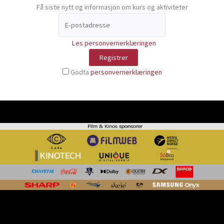
Få siste nytt og informasjon om kurs og aktiviteter
Les personvernerklæringen
Godta
personvernerklæringen