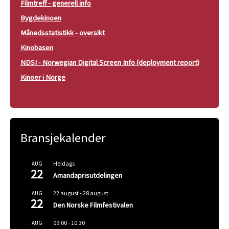
Filmtreff - generell info
Bygdekinoen
Månedsstatistikk - oversikt
Kinobasen
NDSI - Norwegian Digital Screen Info (deployment report)
Kinoer i Norge
Bransjekalender
Heldags
AUG
22
Amandaprisutdelingen
22 august
-
28 august
AUG
22
Den Norske Filmfestivalen
09:00
-
10:30
AUG