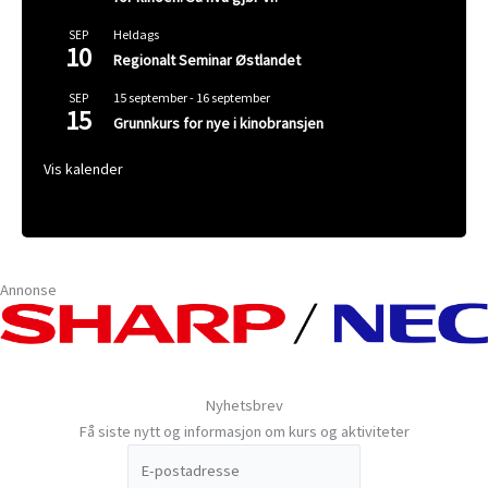
Heldags
SEP
10
Regionalt Seminar Østlandet
15 september
-
16 september
SEP
15
Grunnkurs for nye i kinobransjen
Vis kalender
Annonse
Nyhetsbrev
Få siste nytt og informasjon om kurs og aktiviteter