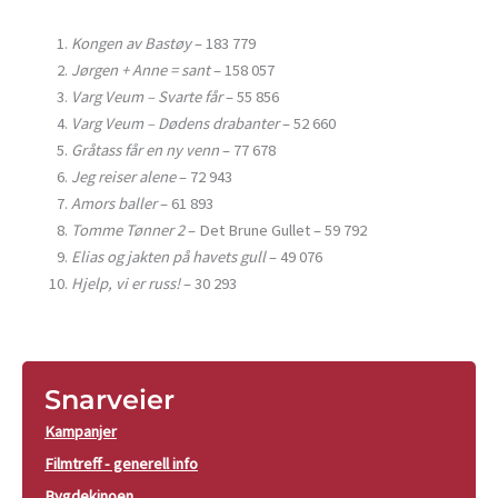
Kongen av Bastøy
– 183 779
Jørgen + Anne = sant
– 158 057
Varg Veum – Svarte får
– 55 856
Varg Veum – Dødens drabanter
– 52 660
Gråtass får en ny venn
– 77 678
Jeg reiser alene
– 72 943
Amors baller
– 61 893
Tomme Tønner 2
– Det Brune Gullet – 59 792
Elias og jakten på havets gull
– 49 076
Hjelp, vi er russ!
– 30 293
Snarveier
Kampanjer
Filmtreff - generell info
Bygdekinoen