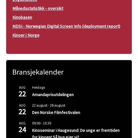
Månedsstatistikk - oversikt
Kinobasen
NDSI - Norwegian Digital Screen Info (deployment report)
Kinoer i Norge
Bransjekalender
Heldags
AUG
22
Amandaprisutdelingen
22 august
-
28 august
AUG
22
Den Norske Filmfestivalen
09:00
-
10:30
AUG
24
Kinoseminar i Haugesund: De unge er fremtiden
for kinoen! Så hva gjør vi?