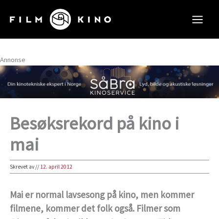
Hopp
rett
til
innholdet
Annonse
Besøksrekord på kino i
mai
Skrevet av
//
12. april 2012
Mai er normal lavsesong på kino, men kommer
filmene, kommer det folk også. Filmer som