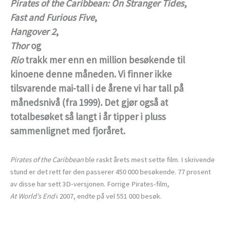
Pirates of the Caribbean: On Stranger Tides
,
Fast and Furious Five
,
Hangover 2
,
Thor
og
Rio
trakk mer enn en million besøkende til
kinoene denne måneden. Vi finner ikke
tilsvarende mai-tall i de årene vi har tall på
månedsnivå (fra 1999). Det gjør også at
totalbesøket så langt i år tipper i pluss
sammenlignet med fjoråret.
Pirates of the Caribbean
ble raskt årets mest sette film. I skrivende
stund er det rett før den passerer 450 000 besøkende. 77 prosent
av disse har sett 3D-versjonen. Forrige Pirates-film,
At World’s End
i 2007, endte på vel 551 000 besøk.