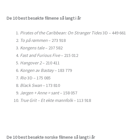
De 10 best besøkte filmene så langt i år
Pirates of the Caribbean: On Stranger Tides
3D – 449 661
To på rømmen
– 273 918
Kongens tale
– 237 582
Fast and Furious Five
– 215 012
Hangover 2
– 210 411
Kongen av Bastøy
– 183 779
Rio
3D – 175 085
Black Swan
– 173 810
Jørgen + Anne = sant
– 158 057
True Grit – Et ekte mannfolk
– 113 918
De 10 best besøkte norske filmene så langt i år