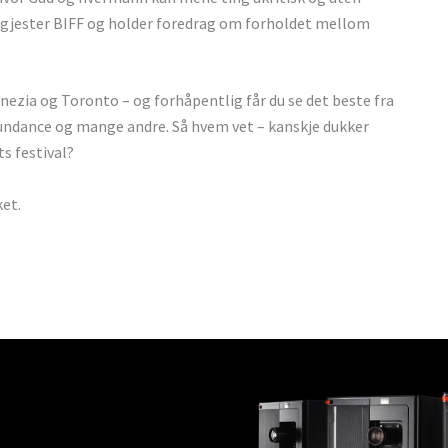
om gjester BIFF og holder foredrag om forholdet mellom
Venezia og Toronto – og forhåpentlig får du se det beste fra
, Sundance og mange andre. Så hvem vet – kanskje dukker
s festival?
ket.