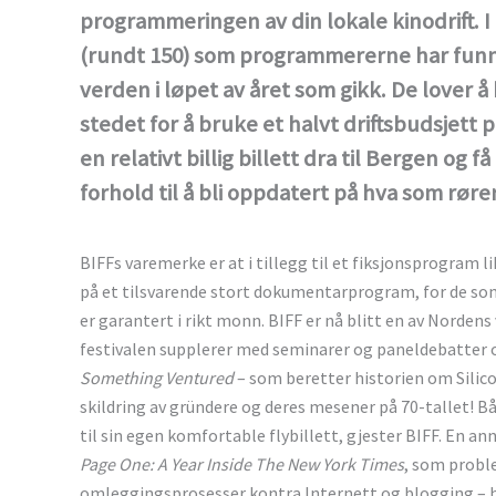
programmeringen av din lokale kinodrift. I 
(rundt 150) som programmererne har funnet
verden i løpet av året som gikk. De lover å 
stedet for å bruke et halvt driftsbudsjett
en relativt billig billett dra til Bergen og f
forhold til å bli oppdatert på hva som røre
BIFFs varemerke er at i tillegg til et fiksjonsprogram l
på et tilsvarende stort dokumentarprogram, for de som
er garantert i rikt monn. BIFF er nå blitt en av Norden
festivalen supplerer med seminarer og paneldebatter om
Something Ventured
– som beretter historien om Silicon
skildring av gründere og deres mesener på 70-tallet! 
til sin egen komfortable flybillett, gjester BIFF. En an
Page One: A Year Inside The New York Times
, som probl
omleggingsprosesser kontra Internett og blogging – h