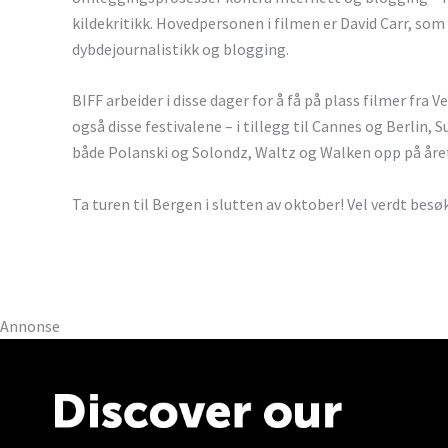
kildekritikk. Hovedpersonen i filmen er David Carr, s
dybdejournalistikk og blogging.
BIFF arbeider i disse dager for å få på plass filmer fra 
også disse festivalene – i tillegg til Cannes og Berlin
både Polanski og Solondz, Waltz og Walken opp på året
Ta turen til Bergen i slutten av oktober! Vel verdt besø
Annonse