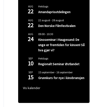
Heldags
AUG
22
Amandaprisutdelingen
22 august
-
28 august
AUG
22
Den Norske Filmfestivalen
09:00
-
10:30
AUG
24
Kinoseminar i Haugesund: De
unge er fremtiden for kinoen! Så
hva gjør vi?
Heldags
SEP
10
Regionalt Seminar Østlandet
15 september
-
16 september
SEP
15
Grunnkurs for nye i kinobransjen
Vis kalender