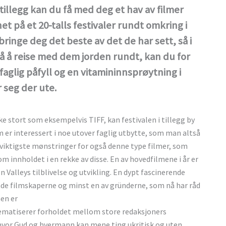
tillegg kan du få med deg et hav av filmer
 på et 20-talls festivaler rundt omkring i
bringe deg det beste av det de har sett, så i
 på å reise med dem jorden rundt, kan du for
å faglig påfyll og en vitamininnsprøytning i
r seg der ute.
ike stort som eksempelvis TIFF, kan festivalen i tillegg by
 er interessert i noe utover faglig utbytte, som man altså
s viktigste mønstringer for også denne type filmer, som
 innholdet i en rekke av disse. En av hovedfilmene i år er
 Valleys tilblivelse og utvikling. En dypt fascinerende
Både filmskaperne og minst en av gründerne, som nå har råd
nen er
ematiserer forholdet mellom store redaksjoners
vor Gud og hvermann kan mene ting ukritisk og uten