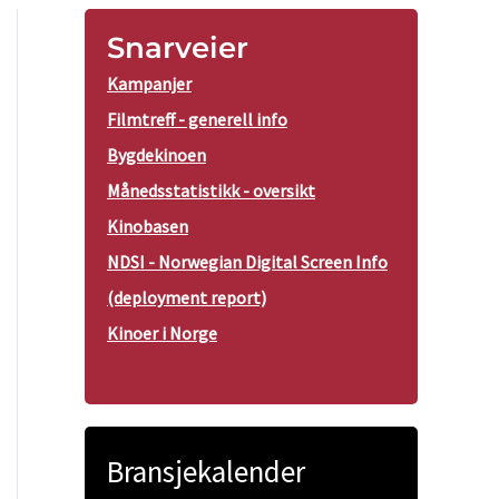
Snarveier
Kampanjer
Filmtreff - generell info
Bygdekinoen
Månedsstatistikk - oversikt
Kinobasen
NDSI - Norwegian Digital Screen Info
(deployment report)
Kinoer i Norge
Bransjekalender