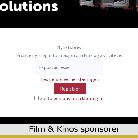
Nyhetsbrev
Få siste nytt og informasjon om kurs og aktiviteter
Les personvernerklæringen
Godta
personvernerklæringen