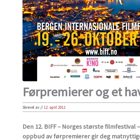
Førpremierer og et hav
Skrevet av
//
12. april 2012
Den 12. BIFF – Norges største filmfestival – 
oppbud av førpremierer gir deg matnytti