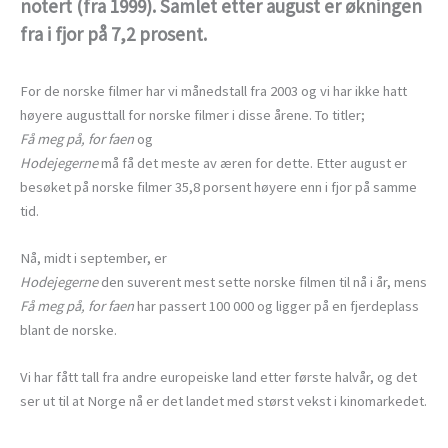
notert (fra 1999). Samlet etter august er økningen
fra i fjor på 7,2 prosent.
For de norske filmer har vi månedstall fra 2003 og vi har ikke hatt
høyere augusttall for norske filmer i disse årene. To titler;
Få meg på, for faen
og
Hodejegerne
må få det meste av æren for dette. Etter august er
besøket på norske filmer 35,8 porsent høyere enn i fjor på samme
tid.
Nå, midt i september, er
Hodejegerne
den suverent mest sette norske filmen til nå i år, mens
Få meg på, for faen
har passert 100 000 og ligger på en fjerdeplass
blant de norske.
Vi har fått tall fra andre europeiske land etter første halvår, og det
ser ut til at Norge nå er det landet med størst vekst i kinomarkedet.