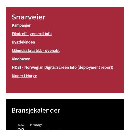
Snarveier
Kampanjer
Filmtreff - generell info
Bygdekinoen
Månedsstatistikk - oversikt
Kinobasen
NDSI - Norwegian Digital Screen Info (deployment report)
Kinoer i Norge
Bransjekalender
Heldags
AUG