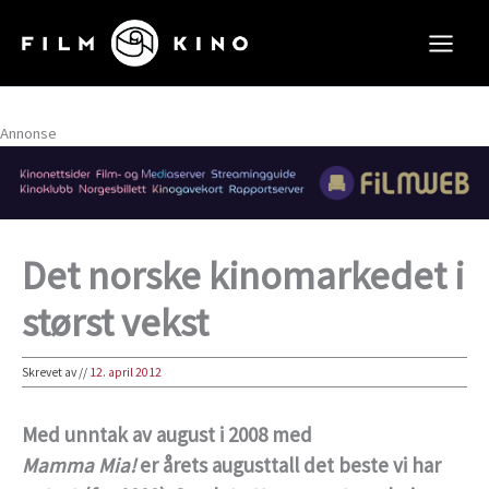
Hopp
rett
til
innholdet
Annonse
Det norske kinomarkedet i
størst vekst
Skrevet av
//
12. april 2012
Med unntak av august i 2008 med
Mamma Mia!
er årets augusttall det beste vi har