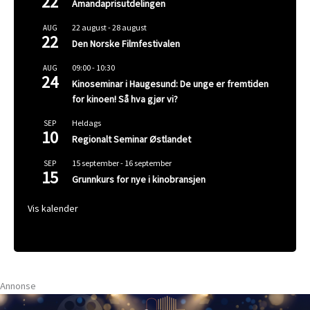
22
Amandaprisutdelingen
22 august
-
28 august
AUG
22
Den Norske Filmfestivalen
09:00
-
10:30
AUG
24
Kinoseminar i Haugesund: De unge er fremtiden
for kinoen! Så hva gjør vi?
Heldags
SEP
10
Regionalt Seminar Østlandet
15 september
-
16 september
SEP
15
Grunnkurs for nye i kinobransjen
Vis kalender
Annonse