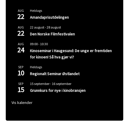
Heldags
AUG
22
Amandaprisutdelingen
22 august
-
28 august
AUG
22
Den Norske Filmfestivalen
09:00
-
10:30
AUG
24
Kinoseminar i Haugesund: De unge er fremtiden
for kinoen! Så hva gjør vi?
Heldags
SEP
10
Regionalt Seminar Østlandet
15 september
-
16 september
SEP
15
Grunnkurs for nye i kinobransjen
Vis kalender