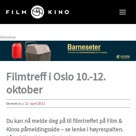
Hopp
rett
til
innholdet
Annonse
Filmtreff i Oslo 10.-12.
oktober
Skrevet av
//
12. april 2012
Du kan nå melde deg på til filmtreffet på Film &
Kinos påmeldingsside – se lenke i høyrespalten.