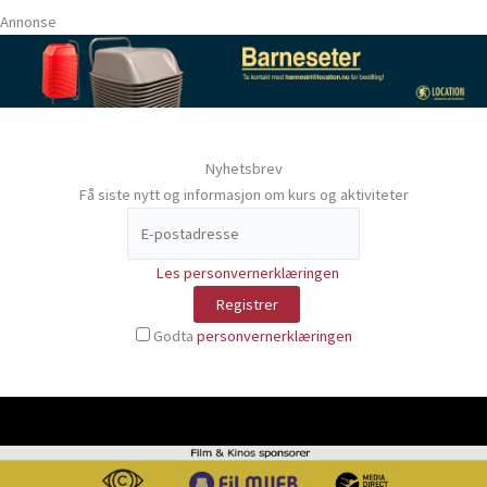
Annonse
Nyhetsbrev
Få siste nytt og informasjon om kurs og aktiviteter
Les personvernerklæringen
Godta
personvernerklæringen