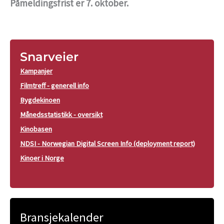
Påmeldingsfrist er 7. oktober.
Snarveier
Kampanjer
Filmtreff - generell info
Bygdekinoen
Månedsstatistikk - oversikt
Kinobasen
NDSI - Norwegian Digital Screen Info (deployment report)
Kinoer i Norge
Bransjekalender