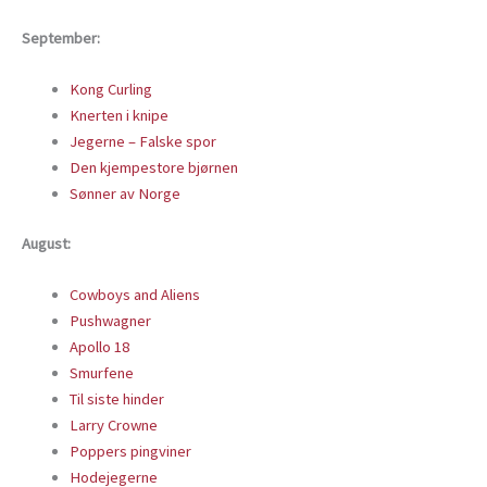
September:
Kong Curling
Knerten i knipe
Jegerne – Falske spor
Den kjempestore bjørnen
Sønner av Norge
August:
Cowboys and Aliens
Pushwagner
Apollo 18
Smurfene
Til siste hinder
Larry Crowne
Poppers pingviner
Hodejegerne