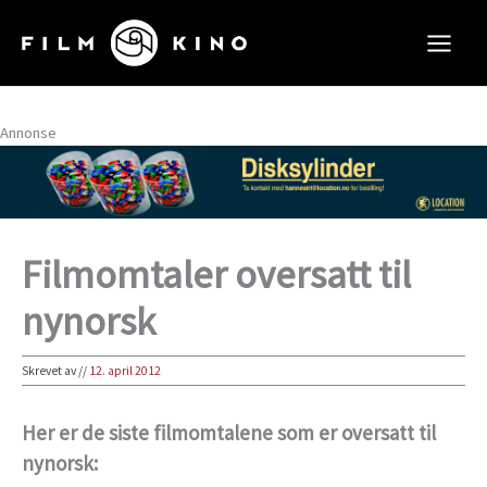
Hopp
rett
til
innholdet
Annonse
Filmomtaler oversatt til
nynorsk
Skrevet av
//
12. april 2012
Her er de siste filmomtalene som er oversatt til
nynorsk: