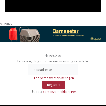
Annonse
Nyhetsbrev
Få siste nytt og informasjon om kurs og aktiviteter
Les personvernerklæringen
Godta
personvernerklæringen