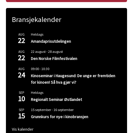
Bransjekalender
Heldags
AUG
22
Amandaprisutdelingen
22 august
-
28 august
AUG
22
Den Norske Filmfestivalen
09:00
-
10:30
AUG
24
Kinoseminar i Haugesund: De unge er fremtiden
for kinoen! Så hva gjør vi?
Heldags
SEP
10
Regionalt Seminar Østlandet
15 september
-
16 september
SEP
15
Grunnkurs for nye i kinobransjen
Vis kalender