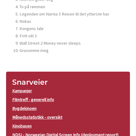
To på rømmen
Legenden om Narnia 3 Reisen til det ytterste hav
Nokas
Kongens tale
Fritt vilt 3
Wall Street 2 Money never sleeps
Grusomme meg
Snarveier
Kampanjer
Filmtreff - generell info
Bygdekinoen
Månedsstatistikk - oversikt
Kinobasen
NDSI - Norwegian Digital Screen Info (deployment report)