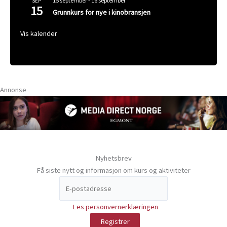
15 september
-
16 september
SEP
15
Grunnkurs for nye i kinobransjen
Vis kalender
Annonse
Nyhetsbrev
Få siste nytt og informasjon om kurs og aktiviteter
Les personvernerklæringen