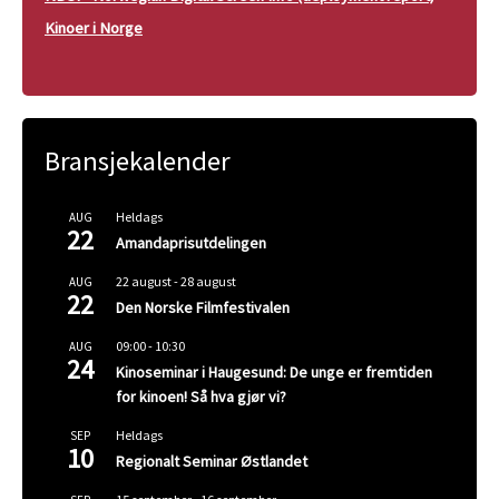
Kinoer i Norge
Bransjekalender
Heldags
AUG
22
Amandaprisutdelingen
22 august
-
28 august
AUG
22
Den Norske Filmfestivalen
09:00
-
10:30
AUG
24
Kinoseminar i Haugesund: De unge er fremtiden
for kinoen! Så hva gjør vi?
Heldags
SEP
10
Regionalt Seminar Østlandet