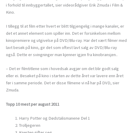
i forhold til innbyggertallet, sier videorådgiver Erik Zmuda i Film &
Kino.
I tillegg til at film etter hvert er blitt tilgjengelig i mange kanaler, er
det et annet element som spiller inn. Det er forsinkelsen mellom
kinopremiere og utgivelse på DVD/Blu-ray. Har det vært filmer med
lavt besøk på kino, gir det som oftest lavt salg av DVD/Blu-ray
også. Dette er svingninger man kjenner igjen fra kinobransjen..
– Det er filmtitlene som i hovedsak avgjør om det blir godt salg
eller ei. Besøket på kino i starten av dette året var lavere enn året
før i samme periode. Det er disse filmene vi nå har på DVD, sier
Zmuda.
Topp 10 mest per august 2011
Harry Potter og Dødstalismanene Del 1
Trolljegeren
Knerten gifter seg