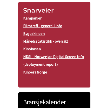
Snarveier
Kampanjer
Filmtreff - generell info
Bygdekinoen
Månedsstatistikk - oversikt
Kinobasen
NDSI - Norwegian Digital Screen Info
(deployment report)
Kinoer i Norge
Bransjekalender