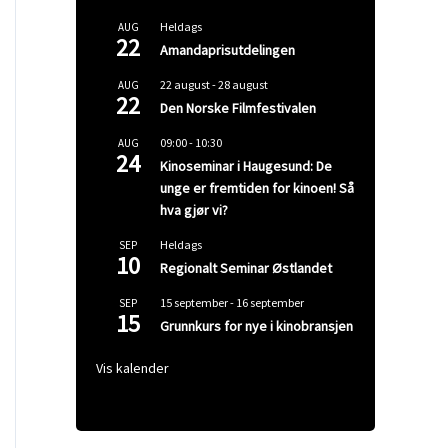
Heldags
AUG
22
Amandaprisutdelingen
22 august
-
28 august
AUG
22
Den Norske Filmfestivalen
09:00
-
10:30
AUG
24
Kinoseminar i Haugesund: De
unge er fremtiden for kinoen! Så
hva gjør vi?
Heldags
SEP
10
Regionalt Seminar Østlandet
15 september
-
16 september
SEP
15
Grunnkurs for nye i kinobransjen
Vis kalender