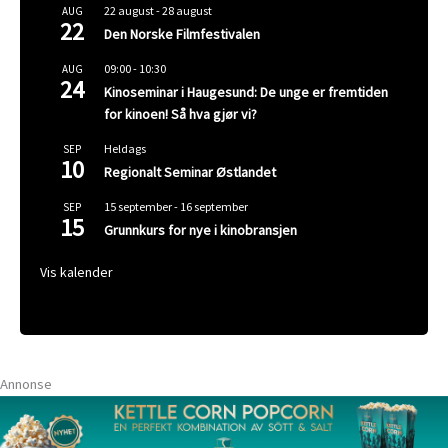
22 august
-
28 august
AUG
22
Den Norske Filmfestivalen
09:00
-
10:30
AUG
24
Kinoseminar i Haugesund: De unge er fremtiden
for kinoen! Så hva gjør vi?
Heldags
SEP
10
Regionalt Seminar Østlandet
15 september
-
16 september
SEP
15
Grunnkurs for nye i kinobransjen
Vis kalender
Annonse