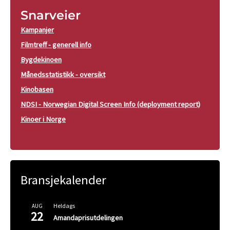
Snarveier
Kampanjer
Filmtreff - generell info
Bygdekinoen
Månedsstatistikk - oversikt
Kinobasen
NDSI - Norwegian Digital Screen Info (deployment report)
Kinoer i Norge
Bransjekalender
Heldags
AUG
22
Amandaprisutdelingen