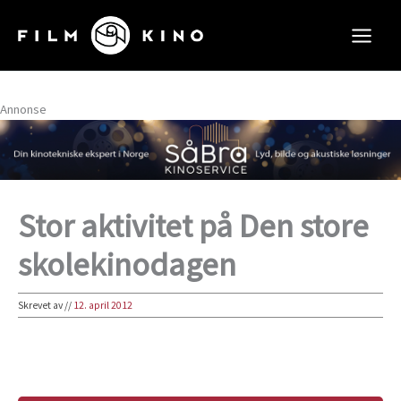
Hopp
rett
til
innholdet
Annonse
Stor aktivitet på Den store
skolekinodagen
Skrevet av
//
12. april 2012