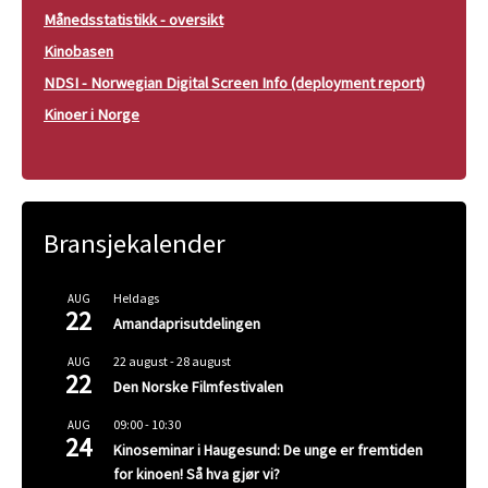
Månedsstatistikk - oversikt
Kinobasen
NDSI - Norwegian Digital Screen Info (deployment report)
Kinoer i Norge
Bransjekalender
Heldags
AUG
22
Amandaprisutdelingen
22 august
-
28 august
AUG
22
Den Norske Filmfestivalen
09:00
-
10:30
AUG
24
Kinoseminar i Haugesund: De unge er fremtiden
for kinoen! Så hva gjør vi?