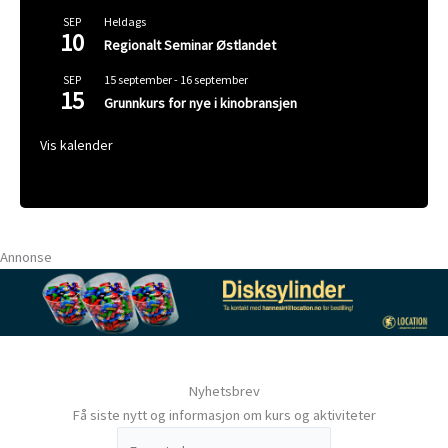
Heldags
SEP
10
Regionalt Seminar Østlandet
15 september
-
16 september
SEP
15
Grunnkurs for nye i kinobransjen
Vis kalender
Annonse
Nyhetsbrev
Få siste nytt og informasjon om kurs og aktiviteter