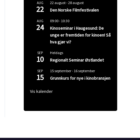
22 august
-
28 august
AUG
22
Den Norske Filmfestivalen
09:00
-
10:30
AUG
24
Kinoseminar i Haugesund: De
unge er fremtiden for kinoen! Så
hva gjør vi?
Heldags
SEP
10
Regionalt Seminar Østlandet
15 september
-
16 september
SEP
15
Grunnkurs for nye i kinobransjen
Vis kalender