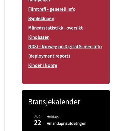
Filmtreff - generell info
Bygdekinoen
Månedsstatistikk - oversikt
Kinobasen
NDSI - Norwegian Digital Screen Info
(deployment report)
Kinoer i Norge
Bransjekalender
Heldags
AUG
22
Amandaprisutdelingen