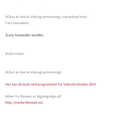
(Kåret av Norsk Videogramforening i samarbeid med
FaroJournalen)
Årets forhandler leiefilm:
Bislet Video
(Kåret av Norsk Videogramforening)
Her kan du laste ned programmet for Videofestivalen 2010
.
Bilder fra filmene er tilgjengelige på
http://media.filmweb.no/