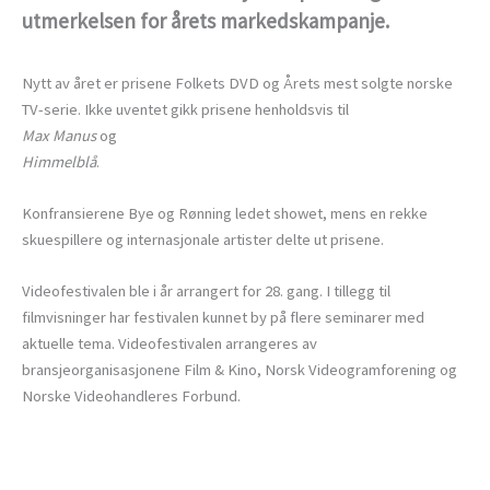
utmerkelsen for årets markedskampanje.
Nytt av året er prisene Folkets DVD og Årets mest solgte norske
TV-serie. Ikke uventet gikk prisene henholdsvis til
Max Manus
og
Himmelblå
.
Konfransierene Bye og Rønning ledet showet, mens en rekke
skuespillere og internasjonale artister delte ut prisene.
Videofestivalen ble i år arrangert for 28. gang. I tillegg til
filmvisninger har festivalen kunnet by på flere seminarer med
aktuelle tema. Videofestivalen arrangeres av
bransjeorganisasjonene Film & Kino, Norsk Videogramforening og
Norske Videohandleres Forbund.