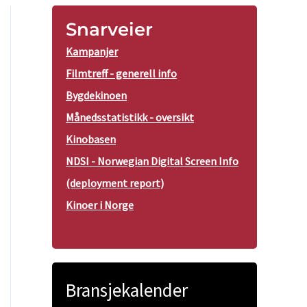
Snarveier
Kampanjer
Filmtreff - generell info
Bygdekinoen
Månedsstatistikk - oversikt
Kinobasen
NDSI - Norwegian Digital Screen Info
(deployment report)
Kinoer i Norge
Bransjekalender