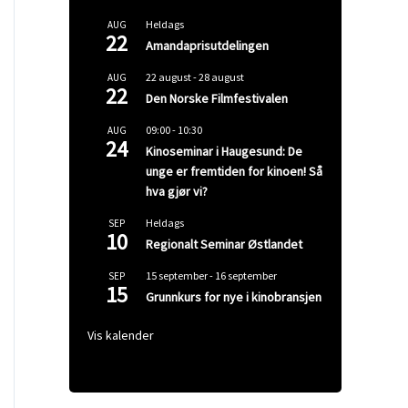
Heldags
AUG
22
Amandaprisutdelingen
22 august
-
28 august
AUG
22
Den Norske Filmfestivalen
09:00
-
10:30
AUG
24
Kinoseminar i Haugesund: De
unge er fremtiden for kinoen! Så
hva gjør vi?
Heldags
SEP
10
Regionalt Seminar Østlandet
15 september
-
16 september
SEP
15
Grunnkurs for nye i kinobransjen
Vis kalender