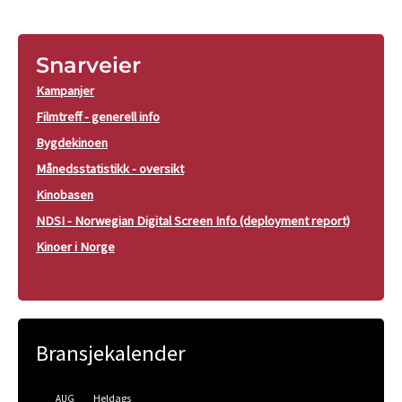
Snarveier
Kampanjer
Filmtreff - generell info
Bygdekinoen
Månedsstatistikk - oversikt
Kinobasen
NDSI - Norwegian Digital Screen Info (deployment report)
Kinoer i Norge
Bransjekalender
Heldags
AUG