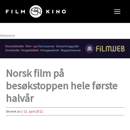
Hopp
rett
til
innholdet
Annonse
Norsk film på
besøkstoppen hele første
halvår
Skrevet av
//
12. april 2012