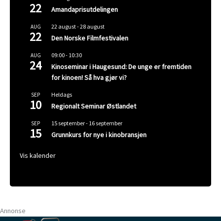
22
Amandaprisutdelingen
22 august
-
28 august
AUG
22
Den Norske Filmfestivalen
09:00
-
10:30
AUG
24
Kinoseminar i Haugesund: De unge er fremtiden
for kinoen! Så hva gjør vi?
Heldags
SEP
10
Regionalt Seminar Østlandet
15 september
-
16 september
SEP
15
Grunnkurs for nye i kinobransjen
Vis kalender
Annonse