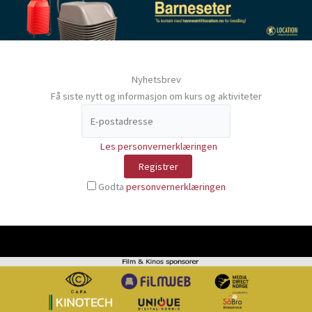
Nyhetsbrev
Få siste nytt og informasjon om kurs og aktiviteter
Les personvernerklæringen
Godta
personvernerklæringen