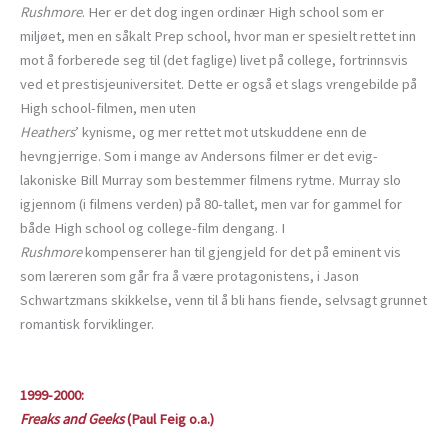
Rushmore
. Her er det dog ingen ordinær High school som er
miljøet, men en såkalt Prep school, hvor man er spesielt rettet inn
mot å forberede seg til (det faglige) livet på college, fortrinnsvis
ved et prestisjeuniversitet. Dette er også et slags vrengebilde på
High school-filmen, men uten
Heathers
’ kynisme, og mer rettet mot utskuddene enn de
hevngjerrige. Som i mange av Andersons filmer er det evig-
lakoniske Bill Murray som bestemmer filmens rytme. Murray slo
igjennom (i filmens verden) på 80-tallet, men var for gammel for
både High school og college-film dengang. I
Rushmore
kompenserer han til gjengjeld for det på eminent vis
som læreren som går fra å være protagonistens, i Jason
Schwartzmans skikkelse, venn til å bli hans fiende, selvsagt grunnet
romantisk forviklinger.
1999-2000:
Freaks and Geeks
(Paul Feig o.a.)