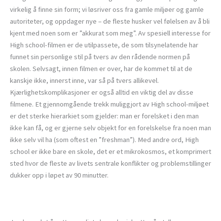
virkelig å finne sin form; vi løsriver oss fra gamle miljøer og gamle
autoriteter, og oppdager nye – de fleste husker vel følelsen av å bli
kjent med noen som er ”akkurat som meg”. Av spesiell interesse for
High school-filmen er de utilpassete, de som tilsynelatende har
funnet sin personlige stil på tvers av den rådende normen på
skolen. Selvsagt, innen filmen er over, har de kommet til at de
kanskje ikke, innerst inne, var så på tvers allikevel.
Kjærlighetskomplikasjoner er også alltid en viktig del av disse
filmene. Et gjennomgående trekk muliggjort av High school-miljøet
er det sterke hierarkiet som gjelder: man er forelsket i den man
ikke kan få, og er gjerne selv objekt for en forelskelse fra noen man
ikke selv vil ha (som oftest en ”freshman”). Med andre ord, High
school er ikke bare en skole, det er et mikrokosmos, et komprimert
sted hvor de fleste av livets sentrale konflikter og problemstillinger
dukker opp i løpet av 90 minutter.