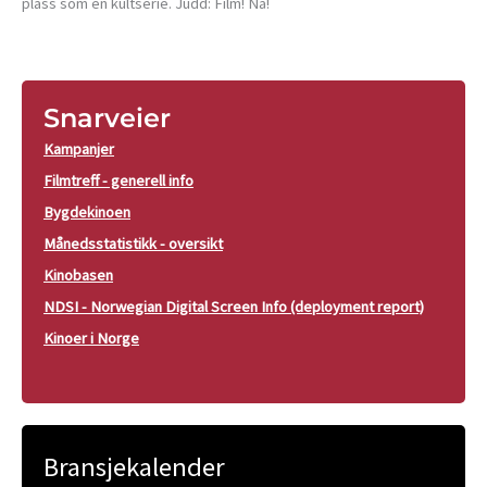
plass som en kultserie. Judd: Film! Nå!
Snarveier
Kampanjer
Filmtreff - generell info
Bygdekinoen
Månedsstatistikk - oversikt
Kinobasen
NDSI - Norwegian Digital Screen Info (deployment report)
Kinoer i Norge
Bransjekalender