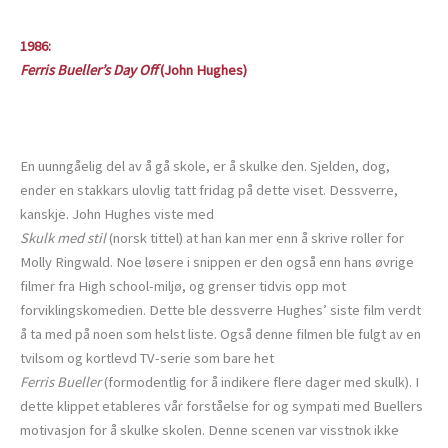
1986:
Ferris Bueller’s Day Off
(John Hughes)
En uunngåelig del av å gå skole, er å skulke den. Sjelden, dog,
ender en stakkars ulovlig tatt fridag på dette viset. Dessverre,
kanskje. John Hughes viste med
Skulk med stil
(norsk tittel) at han kan mer enn å skrive roller for
Molly Ringwald. Noe løsere i snippen er den også enn hans øvrige
filmer fra High school-miljø, og grenser tidvis opp mot
forviklingskomedien. Dette ble dessverre Hughes’ siste film verdt
å ta med på noen som helst liste. Også denne filmen ble fulgt av en
tvilsom og kortlevd TV-serie som bare het
Ferris Bueller
(formodentlig for å indikere flere dager med skulk). I
dette klippet etableres vår forståelse for og sympati med Buellers
motivasjon for å skulke skolen. Denne scenen var visstnok ikke