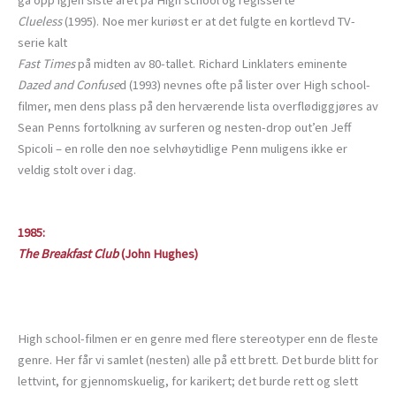
gå opp igjen siste året på High school og regisserte
Clueless
(1995). Noe mer kuriøst er at det fulgte en kortlevd TV-
serie kalt
Fast Times
på midten av 80-tallet. Richard Linklaters eminente
Dazed and Confuse
d (1993) nevnes ofte på lister over High school-
filmer, men dens plass på den herværende lista overflødiggjøres av
Sean Penns fortolkning av surferen og nesten-drop out’en Jeff
Spicoli – en rolle den noe selvhøytidlige Penn muligens ikke er
veldig stolt over i dag.
1985:
The Breakfast Club
(John Hughes)
High school-filmen er en genre med flere stereotyper enn de fleste
genre. Her får vi samlet (nesten) alle på ett brett. Det burde blitt for
lettvint, for gjennomskuelig, for karikert; det burde rett og slett