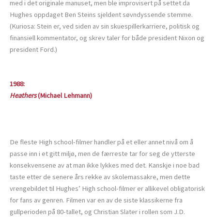
med i det originale manuset, men ble improvisert på settet da
Hughes oppdaget Ben Steins sjeldent søvndyssende stemme.
(Kuriosa: Stein er, ved siden av sin skuespillerkarriere, politisk og
finansiell kommentator, og skrev taler for både president Nixon og
president Ford.)
1988:
Heathers
(Michael Lehmann)
De fleste High school-filmer handler på et eller annet nivå om å
passe inn i et gitt miljø, men de færreste tar for seg de ytterste
konsekvensene av at man ikke lykkes med det. Kanskje i noe bad
taste etter de senere års rekke av skolemassakre, men dette
vrengebildet til Hughes’ High school-filmer er allikevel obligatorisk
for fans av genren. Filmen var en av de siste klassikerne fra
gullperioden på 80-tallet, og Christian Slater i rollen som J.D.