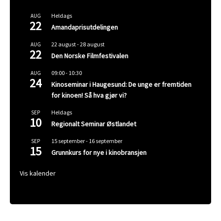
Heldags
AUG
22
Amandaprisutdelingen
22 august
-
28 august
AUG
22
Den Norske Filmfestivalen
09:00
-
10:30
AUG
24
Kinoseminar i Haugesund: De unge er fremtiden
for kinoen! Så hva gjør vi?
Heldags
SEP
10
Regionalt Seminar Østlandet
15 september
-
16 september
SEP
15
Grunnkurs for nye i kinobransjen
Vis kalender