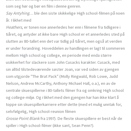
som seg hør og bør en film i denne genren.
Say Antyhing…
ble den siste skikkelige High school-filmen på noen
år. I likhet med
Heathers
, er tonen noe annerledes her enn i filmene fra tidligere i
tiåret, og antyder at ikke bare High school er et annerledes sted på
slutten av 80-tallet enn det var tidlig på tiåret, men også at verden
er under forandring. Hoveddelen av handlingen er lagt til sommeren
mellom High school og college, en periode med enda større
usikkerhet for slackere som John Cusacks karakter. Cusack, med
sin alltid tilstedeværende søster Joan, var ved siden av gjengen
som utgjorde "The Brat Pack” (Molly Ringwald, Rob Lowe, Judd
Nelson, Andrew McCarthy, Anthony Michael Hall, o.a.), en av de
sentrale skuespillerne i 80-tallets filmer fra og omkring High school
og college-miljø. Og i likhet med den gjengen har han ikke klart å
toppe sin skuespillerkarriere etter dette (med et mulig unntak for,
selvfølgelig, High school-reunion filmen
Grosse Point Blank
fra 1997). De fleste skuespillere er best når de
spiller i High school-filmer (ikke sant, Sean Penn?).