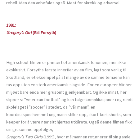
rebell. Men den anbefales også. Mest for skrekk og advarsel.
1981:
Gregory’s Girl
(Bill Forsyth)
High school-filmen er primært et amerikansk fenomen, men ikke
eksklusivt. Forsyths første innertier av en film, lagt som vanlig til
Skottland, er et eksempel på at mange av de samme temaene kan
tas opp uten en sterk amerikansk slagside. For en europeer blir her
miljøet bare enda mer grusomt gjenkjennbart. Og ikke minst, her
slipper vi "American football” og kan følge komplikasjoner i og rundt
skolelaget i ”soccer” i stedet, da ”vår mann”, en
koordinasjonshemmet ung mann stiller opp, i kort-kort shorts, som
keeper for å være nær sitt hjertes utkårete. Også denne filmen fikk
sin grusomme oppfølger,
Gregory’s Two Girls
(1999), hvor målmannen returnerer til sin gamle