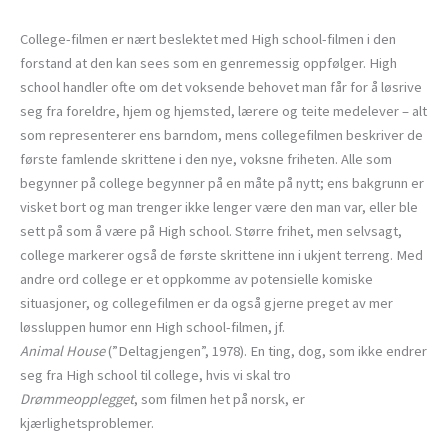
College-filmen er nært beslektet med High school-filmen i den
forstand at den kan sees som en genremessig oppfølger. High
school handler ofte om det voksende behovet man får for å løsrive
seg fra foreldre, hjem og hjemsted, lærere og teite medelever – alt
som representerer ens barndom, mens collegefilmen beskriver de
første famlende skrittene i den nye, voksne friheten. Alle som
begynner på college begynner på en måte på nytt; ens bakgrunn er
visket bort og man trenger ikke lenger være den man var, eller ble
sett på som å være på High school. Større frihet, men selvsagt,
college markerer også de første skrittene inn i ukjent terreng. Med
andre ord college er et oppkomme av potensielle komiske
situasjoner, og collegefilmen er da også gjerne preget av mer
løssluppen humor enn High school-filmen, jf.
Animal House
(”Deltagjengen”, 1978). En ting, dog, som ikke endrer
seg fra High school til college, hvis vi skal tro
Drømmeopplegget
, som filmen het på norsk, er
kjærlighetsproblemer.