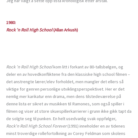
Jeg har valgt å sette opp lista kronologisk etter årstall.
1980:
Rock ’n Roll High School
(Allan Arkush)
Rock ’n Roll High School
kom litt i forkant av 80-tallsbølgen, og
deler en av hovedkonfliktene fra den klassiske high school filmen –
det anstrengte lærer/elev forholdet, men mangler det ellers så
viktige for genren personlige utviklingsperspektivet. Her er det
nemlig mer karikatur enn drama, men dens tilstedeværelse på
denne lista er sikret av musikken til Ramones, som også spiller i
filmen og viser at store skuespillerkarrierer i grunn ikke gikk tapt da
de solgte seg til punken. En helt usedvanlig svak oppfølger,
Rock’n Roll High School Forever
(1991) inneholder en av tidenes
minst troverdige rollefortolkning av Corey Feldman som skolens