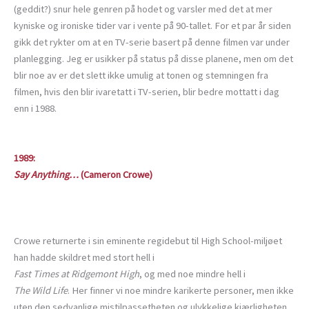
(geddit?) snur hele genren på hodet og varsler med det at mer
kyniske og ironiske tider var i vente på 90-tallet. For et par år siden
gikk det rykter om at en TV-serie basert på denne filmen var under
planlegging. Jeg er usikker på status på disse planene, men om det
blir noe av er det slett ikke umulig at tonen og stemningen fra
filmen, hvis den blir ivaretatt i TV-serien, blir bedre mottatt i dag
enn i 1988.
1989:
Say Anything…
(Cameron Crowe)
Crowe returnerte i sin eminente regidebut til High School-miljøet
han hadde skildret med stort hell i
Fast Times at Ridgemont High
, og med noe mindre hell i
The Wild Life
. Her finner vi noe mindre karikerte personer, men ikke
uten den sedvanlige mistilpassetheten og ulykkelige kjærligheten