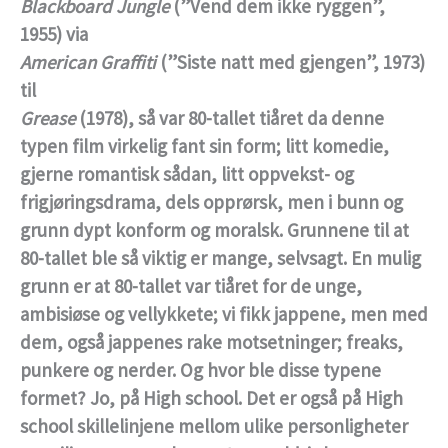
Blackboard Jungle
(”Vend dem ikke ryggen”,
1955) via
American Graffiti
(”Siste natt med gjengen”, 1973)
til
Grease
(1978), så var 80-tallet tiåret da denne
typen film virkelig fant sin form; litt komedie,
gjerne romantisk sådan, litt oppvekst- og
frigjøringsdrama, dels opprørsk, men i bunn og
grunn dypt konform og moralsk. Grunnene til at
80-tallet ble så viktig er mange, selvsagt. En mulig
grunn er at 80-tallet var tiåret for de unge,
ambisiøse og vellykkete; vi fikk jappene, men med
dem, også jappenes rake motsetninger; freaks,
punkere og nerder. Og hvor ble disse typene
formet? Jo, på High school. Det er også på High
school skillelinjene mellom ulike personligheter