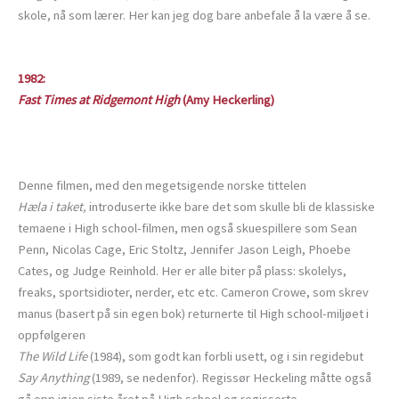
skole, nå som lærer. Her kan jeg dog bare anbefale å la være å se.
1982:
Fast Times at Ridgemont High
(Amy Heckerling)
Denne filmen, med den megetsigende norske tittelen
Hæla i taket,
introduserte ikke bare det som skulle bli de klassiske
temaene i High school-filmen, men også skuespillere som Sean
Penn, Nicolas Cage, Eric Stoltz, Jennifer Jason Leigh, Phoebe
Cates, og Judge Reinhold. Her er alle biter på plass: skolelys,
freaks, sportsidioter, nerder, etc etc. Cameron Crowe, som skrev
manus (basert på sin egen bok) returnerte til High school-miljøet i
oppfølgeren
The Wild Life
(1984), som godt kan forbli usett, og i sin regidebut
Say Anything
(1989, se nedenfor). Regissør Heckeling måtte også