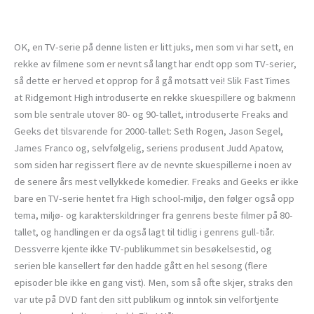
OK, en TV-serie på denne listen er litt juks, men som vi har sett, en
rekke av filmene som er nevnt så langt har endt opp som TV-serier,
så dette er herved et opprop for å gå motsatt vei! Slik Fast Times
at Ridgemont High introduserte en rekke skuespillere og bakmenn
som ble sentrale utover 80- og 90-tallet, introduserte Freaks and
Geeks det tilsvarende for 2000-tallet: Seth Rogen, Jason Segel,
James Franco og, selvfølgelig, seriens produsent Judd Apatow,
som siden har regissert flere av de nevnte skuespillerne i noen av
de senere års mest vellykkede komedier. Freaks and Geeks er ikke
bare en TV-serie hentet fra High school-miljø, den følger også opp
tema, miljø- og karakterskildringer fra genrens beste filmer på 80-
tallet, og handlingen er da også lagt til tidlig i genrens gull-tiår.
Dessverre kjente ikke TV-publikummet sin besøkelsestid, og
serien ble kansellert før den hadde gått en hel sesong (flere
episoder ble ikke en gang vist). Men, som så ofte skjer, straks den
var ute på DVD fant den sitt publikum og inntok sin velfortjente