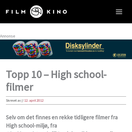
Hopp
rett
til
innholdet
Annonse
Topp 10 – High school-
filmer
Skrevet av
//
12. april 2012
Selv om det finnes en rekke tidligere filmer fra
High school-miljø, fra