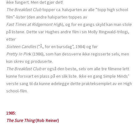
ikke fungert. Men det gjør det!
The Breakfast Club
topper ca. halvparten av alle ”topp high school
film”-lister (den andre halvparten toppes av
Fast Times at Ridgemont Hig
h), og for en gangs skyld kan man stole
på listene. Dette var Hughes andre film i sin Molly Ringwald-trilogi,
etter
Sixteen Candles
(”Å, for en bursdag”, 1984) og før
Pretty In Pin
k (1986), som han dessverre ikke regisserte selv, men
kun skrev og produserte.
The Breakfast Club
er også den beste, selv om alle tre filmene lett
kunne forsvart en plass på en slik liste. Ikke en gang Simple Minds’
verste sang til da kunne ødelegge dette prakteksemplet av en High
school-film.
1985:
The Sure Thing
(Rob Reiner)