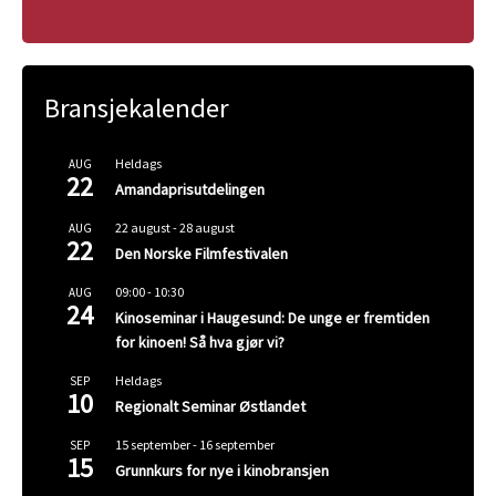
Bransjekalender
Heldags
AUG
22
Amandaprisutdelingen
22 august
-
28 august
AUG
22
Den Norske Filmfestivalen
09:00
-
10:30
AUG
24
Kinoseminar i Haugesund: De unge er fremtiden
for kinoen! Så hva gjør vi?
Heldags
SEP
10
Regionalt Seminar Østlandet
15 september
-
16 september
SEP
15
Grunnkurs for nye i kinobransjen