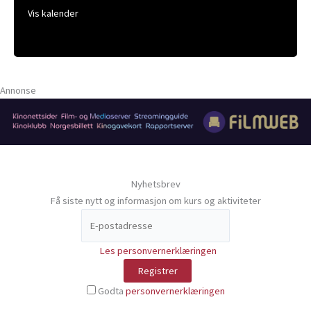
Vis kalender
Annonse
Nyhetsbrev
Få siste nytt og informasjon om kurs og aktiviteter
Les personvernerklæringen
Godta
personvernerklæringen