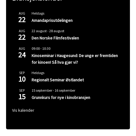
Heldags
AUG
22
Amandaprisutdelingen
22 august
-
28 august
AUG
22
Den Norske Filmfestivalen
09:00
-
10:30
AUG
24
Kinoseminar i Haugesund: De unge er fremtiden
for kinoen! Så hva gjør vi?
Heldags
SEP
10
Regionalt Seminar Østlandet
15 september
-
16 september
SEP
15
Grunnkurs for nye i kinobransjen
Vis kalender