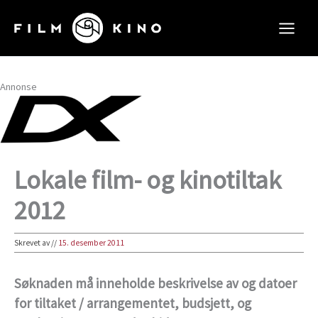
Hopp
rett
til
innholdet
Annonse
Lokale film- og kinotiltak
2012
Skrevet av
//
15. desember 2011
Søknaden må inneholde beskrivelse av og datoer
for tiltaket / arrangementet, budsjett, og