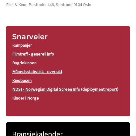
Film & Kino, Postboks 446, Sentrum; 0104 Oslo
Snarveier
Kampanjer
Filmtreff - generell info
Bygdekinoen
Månedsstatistikk - oversikt
Kinobasen
NDSI - Norwegian Digital Screen Info (deployment report)
Kinoer i Norge
Bransjekalender