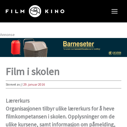
Hopp
rett
til
innholdet
Annonse
Film i skolen
Skrevet av
//
29. januar 2016
Lærerkurs
Organisasjonen tilbyr ulike lærerkurs for å heve
filmkompetansen i skolen. Opplysninger om de
ulike kursene, samt informasjon om påmelding,