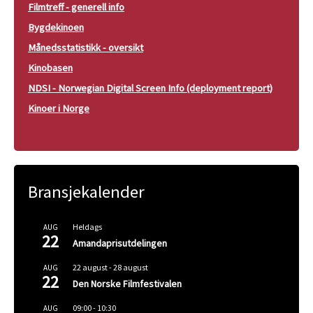
Filmtreff - generell info
Bygdekinoen
Månedsstatistikk - oversikt
Kinobasen
NDSI - Norwegian Digital Screen Info (deployment report)
Kinoer i Norge
Bransjekalender
Heldags
AUG
22
Amandaprisutdelingen
22 august
-
28 august
AUG
22
Den Norske Filmfestivalen
09:00
-
10:30
AUG