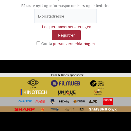
Få siste nytt og informasjon om kurs og aktiviteter
Les personvernerklæringen
Godta
personvernerklæringen