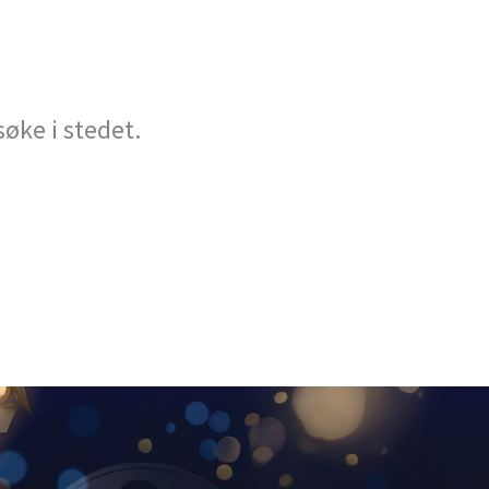
søke i stedet.
autocomplete results are available use up and down arrows to revi