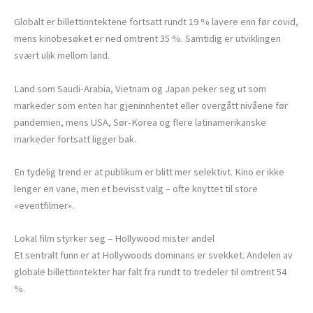
Globalt er billettinntektene fortsatt rundt 19 % lavere enn før covid,
mens kinobesøket er ned omtrent 35 %. Samtidig er utviklingen
svært ulik mellom land.
Land som Saudi-Arabia, Vietnam og Japan peker seg ut som
markeder som enten har gjeninnhentet eller overgått nivåene før
pandemien, mens USA, Sør-Korea og flere latinamerikanske
markeder fortsatt ligger bak.
En tydelig trend er at publikum er blitt mer selektivt. Kino er ikke
lenger en vane, men et bevisst valg – ofte knyttet til store
«eventfilmer».
Lokal film styrker seg – Hollywood mister andel
Et sentralt funn er at Hollywoods dominans er svekket. Andelen av
globale billettinntekter har falt fra rundt to tredeler til omtrent 54
%.