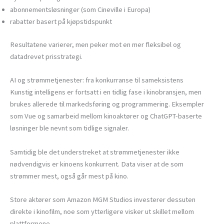
abonnementsløsninger (som Cineville i Europa)
rabatter basert på kjøpstidspunkt
Resultatene varierer, men peker mot en mer fleksibel og
datadrevet prisstrategi.
AI og strømmetjenester: fra konkurranse til sameksistens
Kunstig intelligens er fortsatt i en tidlig fase i kinobransjen, men
brukes allerede til markedsføring og programmering. Eksempler
som Vue og samarbeid mellom kinoaktører og ChatGPT-baserte
løsninger ble nevnt som tidlige signaler.
Samtidig ble det understreket at strømmetjenester ikke
nødvendigvis er kinoens konkurrent. Data viser at de som
strømmer mest, også går mest på kino.
Store aktører som Amazon MGM Studios investerer dessuten
direkte i kinofilm, noe som ytterligere visker ut skillet mellom
plattformene.