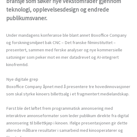
bransje som søker nye vekstområder gjennom
teknologi, opplevelsesdesign og endrede
publikumsvaner.
Under mandagens konferanse ble blant annet Boxoffice Company
og forskningsmiljøet bak CNC – Det franske filminstituttet –
presentert, sammen med ferske analyser og nye kommersielle
satsninger som peker mot en mer datadrevet og AI-integrert
kinofremtid.
Nye digitale grep
Boxoffice Company åpnet med å presentere tre hovedinnovasjoner
som skal styrke kinoers billettsalg i et fragmentert medielandskap.
Først ble det løftet frem programmatisk annonsering med
interaktive annonseformater som leder publikum direkte fra digital
annonsering til billettkjøp i kinoen. Ifølge presentasjonen gir dette
allerede målbare resultater i samarbeid med kinooperatører og