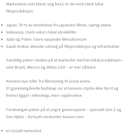
Markedene som klarer seg best, er de med sterk lokal
filmproduksjon:
Japan: 76 % av inntektene fra japanske filmer, særlig anime
Indonesia: sterk vekst i lokal skrekkfilm
Italia og Polen: store nasjonale filmsuksesser
Saudi-Arabia: økende satsing på filmproduksjon og infrastruktur
Samtidig peker studien på at markeder med lav lokal produksjon –
som Brasil, Mexico og delvis USA – er mer sårbare.
Kinoens nye rolle: fra filmvisning til sosial arena
Et gjennomgående budskap var at kinoens styrke ikke først og
fremst ligger i teknologi, men i opplevelse.
Forskningen peker på at yngre generasjoner – spesielt Gen Z og
Gen Alpha – fortsatt verdsetter kinoen som:
et sosialt møtested