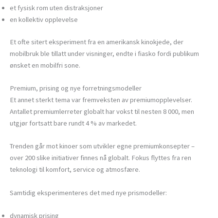
et fysisk rom uten distraksjoner
en kollektiv opplevelse
Et ofte sitert eksperiment fra en amerikansk kinokjede, der
mobilbruk ble tillatt under visninger, endte i fiasko fordi publikum
ønsket en mobilfri sone.
Premium, prising og nye forretningsmodeller
Et annet sterkt tema var fremveksten av premiumopplevelser.
Antallet premiumlerreter globalt har vokst til nesten 8 000, men
utgjør fortsatt bare rundt 4 % av markedet.
Trenden går mot kinoer som utvikler egne premiumkonsepter –
over 200 slike initiativer finnes nå globalt. Fokus flyttes fra ren
teknologi til komfort, service og atmosfære.
Samtidig eksperimenteres det med nye prismodeller:
dynamisk prising