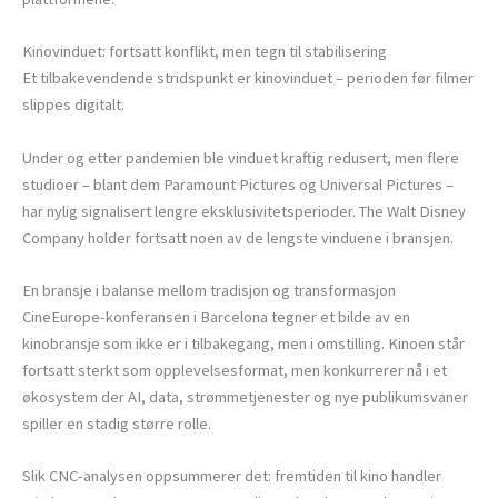
Kinovinduet: fortsatt konflikt, men tegn til stabilisering
Et tilbakevendende stridspunkt er kinovinduet – perioden før filmer
slippes digitalt.
Under og etter pandemien ble vinduet kraftig redusert, men flere
studioer – blant dem Paramount Pictures og Universal Pictures –
har nylig signalisert lengre eksklusivitetsperioder. The Walt Disney
Company holder fortsatt noen av de lengste vinduene i bransjen.
En bransje i balanse mellom tradisjon og transformasjon
CineEurope-konferansen i Barcelona tegner et bilde av en
kinobransje som ikke er i tilbakegang, men i omstilling. Kinoen står
fortsatt sterkt som opplevelsesformat, men konkurrerer nå i et
økosystem der AI, data, strømmetjenester og nye publikumsvaner
spiller en stadig større rolle.
Slik CNC-analysen oppsummerer det: fremtiden til kino handler