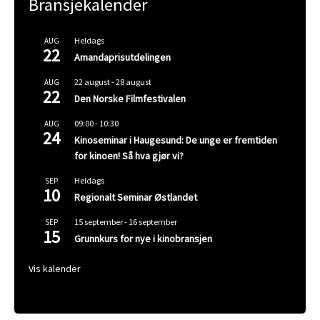
Bransjekalender
Heldags
AUG
22
Amandaprisutdelingen
22 august
-
28 august
AUG
22
Den Norske Filmfestivalen
09:00
-
10:30
AUG
24
Kinoseminar i Haugesund: De unge er fremtiden
for kinoen! Så hva gjør vi?
Heldags
SEP
10
Regionalt Seminar Østlandet
15 september
-
16 september
SEP
15
Grunnkurs for nye i kinobransjen
Vis kalender