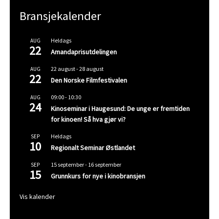
Bransjekalender
Heldags
AUG
22
Amandaprisutdelingen
22 august
-
28 august
AUG
22
Den Norske Filmfestivalen
09:00
-
10:30
AUG
24
Kinoseminar i Haugesund: De unge er fremtiden
for kinoen! Så hva gjør vi?
Heldags
SEP
10
Regionalt Seminar Østlandet
15 september
-
16 september
SEP
15
Grunnkurs for nye i kinobransjen
Vis kalender