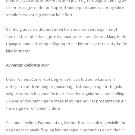
dem. Analyseaktører peker på at et jevnt og forutsigbart tilfang av
filmer er avgjørende for å opprettholde publikums vaner og sikre
stabile besøkstall gjennom hele året.
Samtidig advares det mot at en for sterk konsentrasjon rundt
færre, store titler kan gjøre kinomarkedet mer sårbart. Mangfoldet
i sjangre, budsjetter og målgrupper har historisk vært en styrke for
kinoformatet.
Avventer konkrete svar
Under CinemaCon er det begrenset hva studioene kan si om
detaljer rundt fremtidig organisering, distribusjon og strategiske
valg, ettersom fusjonen fortsatt er under regulatorisk behandling.
Likevel er forventningene store til at Paramounts presentasjon gir
flere signaler om veien videre.
Fusjonen mellom Paramount og Warner Bros kan bli et veiskille for
den internasjonale film- og kinobransjen. Spørsmålet er om den vil