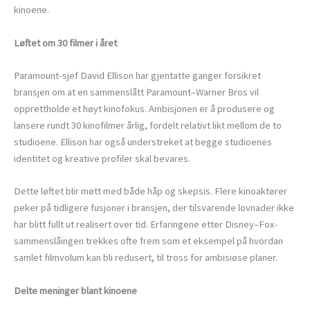
kinoene.
Løftet om 30 filmer i året
Paramount-sjef David Ellison har gjentatte ganger forsikret
bransjen om at en sammenslått Paramount–Warner Bros vil
opprettholde et høyt kinofokus. Ambisjonen er å produsere og
lansere rundt 30 kinofilmer årlig, fordelt relativt likt mellom de to
studioene. Ellison har også understreket at begge studioenes
identitet og kreative profiler skal bevares.
Dette løftet blir møtt med både håp og skepsis. Flere kinoaktører
peker på tidligere fusjoner i bransjen, der tilsvarende lovnader ikke
har blitt fullt ut realisert over tid. Erfaringene etter Disney–Fox-
sammenslåingen trekkes ofte frem som et eksempel på hvordan
samlet filmvolum kan bli redusert, til tross for ambisiøse planer.
Delte meninger blant kinoene