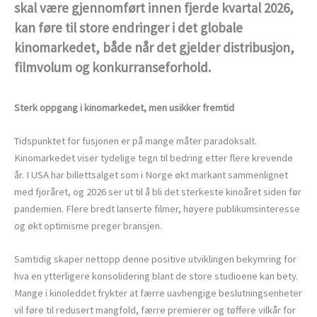
skal være gjennomført innen fjerde kvartal 2026,
kan føre til store endringer i det globale
kinomarkedet, både når det gjelder distribusjon,
filmvolum og konkurranseforhold.
Sterk oppgang i kinomarkedet, men usikker fremtid
Tidspunktet for fusjonen er på mange måter paradoksalt.
Kinomarkedet viser tydelige tegn til bedring etter flere krevende
år. I USA har billettsalget som i Norge økt markant sammenlignet
med fjoråret, og 2026 ser ut til å bli det sterkeste kinoåret siden før
pandemien. Flere bredt lanserte filmer, høyere publikumsinteresse
og økt optimisme preger bransjen.
Samtidig skaper nettopp denne positive utviklingen bekymring for
hva en ytterligere konsolidering blant de store studioene kan bety.
Mange i kinoleddet frykter at færre uavhengige beslutningsenheter
vil føre til redusert mangfold, færre premierer og tøffere vilkår for