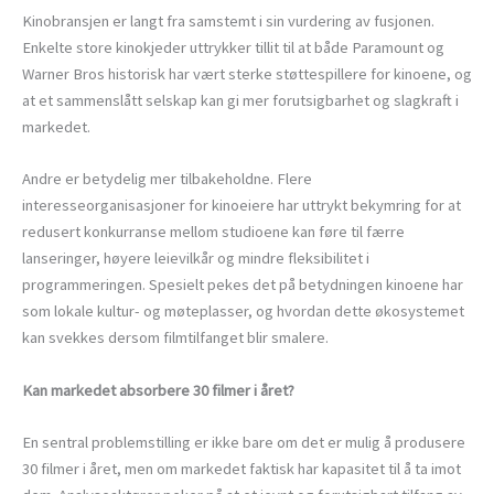
Kinobransjen er langt fra samstemt i sin vurdering av fusjonen.
Enkelte store kinokjeder uttrykker tillit til at både Paramount og
Warner Bros historisk har vært sterke støttespillere for kinoene, og
at et sammenslått selskap kan gi mer forutsigbarhet og slagkraft i
markedet.
Andre er betydelig mer tilbakeholdne. Flere
interesseorganisasjoner for kinoeiere har uttrykt bekymring for at
redusert konkurranse mellom studioene kan føre til færre
lanseringer, høyere leievilkår og mindre fleksibilitet i
programmeringen. Spesielt pekes det på betydningen kinoene har
som lokale kultur- og møteplasser, og hvordan dette økosystemet
kan svekkes dersom filmtilfanget blir smalere.
Kan markedet absorbere 30 filmer i året?
En sentral problemstilling er ikke bare om det er mulig å produsere
30 filmer i året, men om markedet faktisk har kapasitet til å ta imot