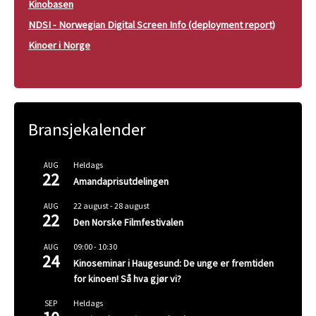
Kinobasen
NDSI - Norwegian Digital Screen Info (deployment report)
Kinoer i Norge
Bransjekalender
Heldags
AUG
22
Amandaprisutdelingen
22 august
-
28 august
AUG
22
Den Norske Filmfestivalen
09:00
-
10:30
AUG
24
Kinoseminar i Haugesund: De unge er fremtiden
for kinoen! Så hva gjør vi?
Heldags
SEP