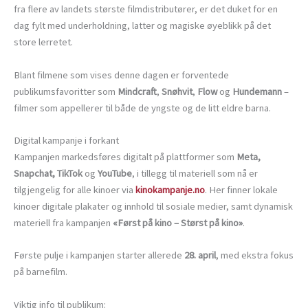
fra flere av landets største filmdistributører, er det duket for en
dag fylt med underholdning, latter og magiske øyeblikk på det
store lerretet.
Blant filmene som vises denne dagen er forventede
publikumsfavoritter som
Mindcraft
,
Snøhvit
,
Flow
og
Hundemann
–
filmer som appellerer til både de yngste og de litt eldre barna.
Digital kampanje i forkant
Kampanjen markedsføres digitalt på plattformer som
Meta,
Snapchat, TikTok
og
YouTube
, i tillegg til materiell som nå er
tilgjengelig for alle kinoer via
kinokampanje.no
. Her finner lokale
kinoer digitale plakater og innhold til sosiale medier, samt dynamisk
materiell fra kampanjen
«Først på kino – Størst på kino»
.
Første pulje i kampanjen starter allerede
28. april
, med ekstra fokus
på barnefilm.
Viktig info til publikum: