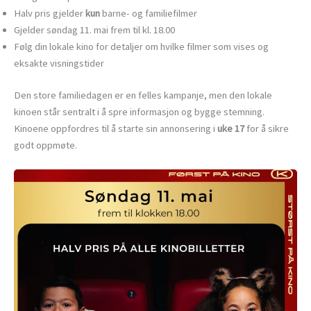
Halv pris gjelder
kun
barne- og familiefilmer
Gjelder søndag 11. mai frem til kl. 18.00
Følg din lokale kino for detaljer om hvilke filmer som vises og
eksakte visningstider
Den store familiedagen er en felles kampanje, men den lokale
kinoen står sentralt i å spre informasjon og bygge stemning.
Kinoene oppfordres til å starte sin annonsering i
uke 17
for å sikre
godt oppmøte.