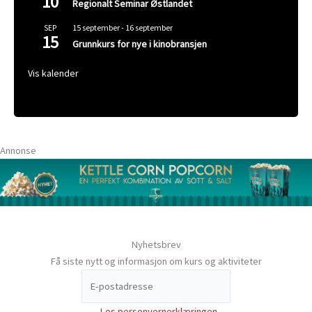
10
Regionalt Seminar Østlandet
15 september
-
16 september
SEP
15
Grunnkurs for nye i kinobransjen
Vis kalender
Annonse
Nyhetsbrev
Få siste nytt og informasjon om kurs og aktiviteter
Les personvernerklæringen