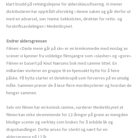
klart brudd på retningslinjene for aldersklassifisering. Vi mener
distributøren har opptrådt uforsiktig i denne saken og går derfor ut
med en advarsel, sier Hanne Sekkelsten, direktør for retts- og
forskriftsavdelingen i Medietilsynet.
Endrer aldersgrensen
Filmen «Døde menn går på ski» er en krimkomedie med innslag av
scener vi kjenner fra voldelige filmsjangre som «slasher» og «gore».
Filmen er basert på Knut Nærums bok med samme tittel. En
milliardær inviterer en gruppe til en hjemsøkt hytte for å feire
påske. På hytta starter et detektivspill som forverres på en umulig
måte. Sammen prøver de å løse flere mordmysterier og hvordan de
henger sammen.
Selv om filmen har en komisk ramme, vurderer Medietilsynet at
filmen kan virke skremmende for 12-åringer på grunn av mengden
blodige scener og verktøy som brukes for å avbilde lik og
drapshandlinger. Dette anses for sterkt og nært for en
aldersgrense på 12 år.