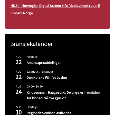
NDSI - Norwegian Digital Screen Info (deployment report)
Kinoer i Norge
Bransjekalender
Heldags
AUG
22
Amandaprisutdelingen
22 august
-
28 august
AUG
22
Den Norske Filmfestivalen
09:00
-
10:30
AUG
24
Kinoseminar i Haugesund: De unge er fremtiden
for kinoen! Så hva gjør vi?
Heldags
SEP
10
Regionalt Seminar Østlandet