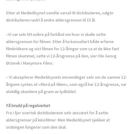
Etter at Medietilsynet sendte varsel til distributøren, valgte
distributøren raskt å endre aldersgrensen til 15 år.
–Vi var selv litt usikre på forhånd om hvor vi skulle sette
aldersgrensen for filmen. Etter å ha konsultert både erfarne
filmkritikere og vist filmen for 12-åringer som sa at de ikke fant
filmen skummel, satte vi 12-årsgrense på den, sier Ole Georg
Østevik i Manymore Films:
– Vi aksepterer Medietilsynets innvendinger selv om de samme 12-
årigene syntes at «Mord på Nilen», som også har 12-årsgrense, var
atskillig skumlere på grunn av lydbildet.
Få brudd på regelverket
Fra i fjor overtok distributørene selv ansvaret for å sette
aldersgrenser på kinofilmer. Men Medietilsynet sjekker at
ordningen fungerer som den skal.