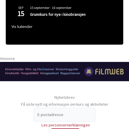
15 september
-
16 september
SEP
15
Grunnkurs for nye i kinobransjen
Vis kalender
Annonse
Nyhetsbrev
Få siste nytt og informasjon om kurs og aktiviteter
Les personvernerklæringen