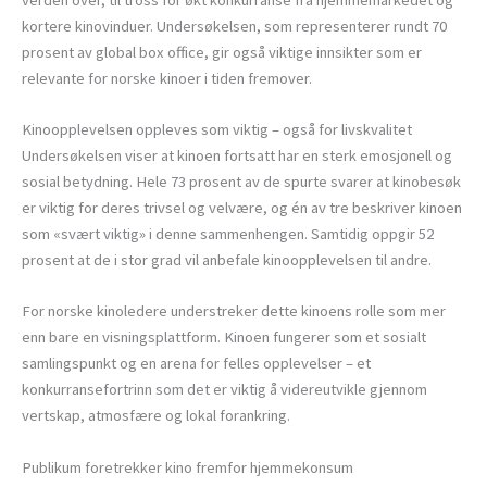
kortere kinovinduer. Undersøkelsen, som representerer rundt 70
prosent av global box office, gir også viktige innsikter som er
relevante for norske kinoer i tiden fremover.
Kinoopplevelsen oppleves som viktig – også for livskvalitet
Undersøkelsen viser at kinoen fortsatt har en sterk emosjonell og
sosial betydning. Hele 73 prosent av de spurte svarer at kinobesøk
er viktig for deres trivsel og velvære, og én av tre beskriver kinoen
som «svært viktig» i denne sammenhengen. Samtidig oppgir 52
prosent at de i stor grad vil anbefale kinoopplevelsen til andre.
For norske kinoledere understreker dette kinoens rolle som mer
enn bare en visningsplattform. Kinoen fungerer som et sosialt
samlingspunkt og en arena for felles opplevelser – et
konkurransefortrinn som det er viktig å videreutvikle gjennom
vertskap, atmosfære og lokal forankring.
Publikum foretrekker kino fremfor hjemmekonsum