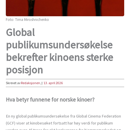
Foto: Tima Miroshnichenko
Global
publikumsundersøkelse
bekrefter kinoens sterke
posisjon
Skrevet av
Redaksjonen
//
13. april 2026
Hva betyr funnene for norske kinoer?
En ny global publikumsundersøkelse fra Global Cinema Federation
(GCF) viser at kinobesøket fortsatt har høy verdi for publikum
verden over, til tross for økt konkurranse fra hjemmemarkedet og