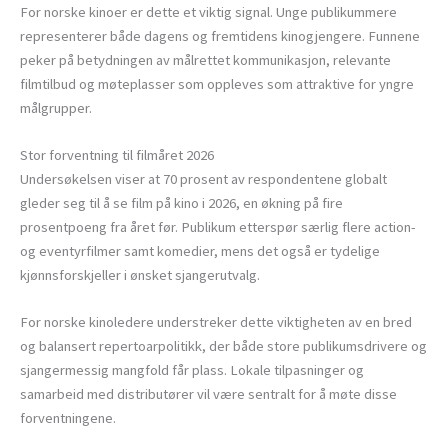
For norske kinoer er dette et viktig signal. Unge publikummere
representerer både dagens og fremtidens kinogjengere. Funnene
peker på betydningen av målrettet kommunikasjon, relevante
filmtilbud og møteplasser som oppleves som attraktive for yngre
målgrupper.
Stor forventning til filmåret 2026
Undersøkelsen viser at 70 prosent av respondentene globalt
gleder seg til å se film på kino i 2026, en økning på fire
prosentpoeng fra året før. Publikum etterspør særlig flere action-
og eventyrfilmer samt komedier, mens det også er tydelige
kjønnsforskjeller i ønsket sjangerutvalg.
For norske kinoledere understreker dette viktigheten av en bred
og balansert repertoarpolitikk, der både store publikumsdrivere og
sjangermessig mangfold får plass. Lokale tilpasninger og
samarbeid med distributører vil være sentralt for å møte disse
forventningene.