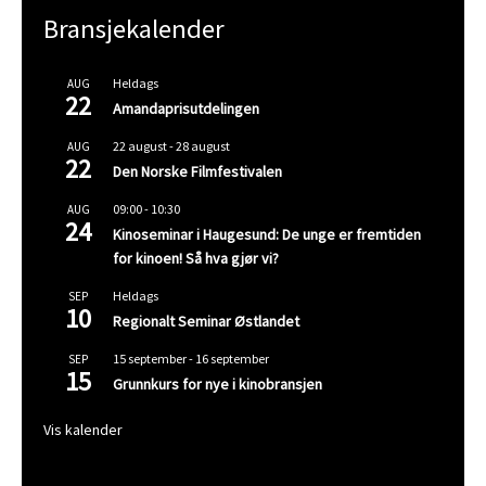
Bransjekalender
Heldags
AUG
22
Amandaprisutdelingen
22 august
-
28 august
AUG
22
Den Norske Filmfestivalen
09:00
-
10:30
AUG
24
Kinoseminar i Haugesund: De unge er fremtiden
for kinoen! Så hva gjør vi?
Heldags
SEP
10
Regionalt Seminar Østlandet
15 september
-
16 september
SEP
15
Grunnkurs for nye i kinobransjen
Vis kalender