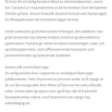
Til tross for et stadig bredere tilbud av strømmetjenester, svarer
kun 7 prosent av respondentene at de foretrekker å se film hjemme
fremfor på kino. Kinoen fremstår dermed fortsatt som førstevalget
for filmopplevelser når forholdene ligger til rette.
Dette samsvarer godt med norske erfaringer, der publikum i stor
grad verdsetter høy teknisk kvalitet, komfort og den kollektive
opplevelsen. Funnene gir støtte til videre investeringer i saler, lyd-
og bildeopplevelser, samt differensierende konsepter som
premiumformater og forbedrede fasiliteter.
Kinoen står sterkt blant unge
Et særlig positivt funn i rapporten er utviklingen blant unge
publikummere. Hele 78 prosent av personer under 25 år oppgir at
de ser like mange eller flere filmer på kino enn for seks måneder
siden. Denne aldersgruppen viser også høy vilje til å anbefale
kinoopplevelsen videre, med 59 prosent som oppgir høy
anbefalingsgrad.