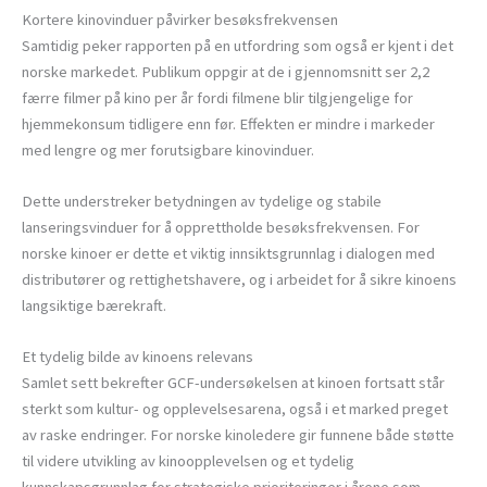
Kortere kinovinduer påvirker besøksfrekvensen
Samtidig peker rapporten på en utfordring som også er kjent i det
norske markedet. Publikum oppgir at de i gjennomsnitt ser 2,2
færre filmer på kino per år fordi filmene blir tilgjengelige for
hjemmekonsum tidligere enn før. Effekten er mindre i markeder
med lengre og mer forutsigbare kinovinduer.
Dette understreker betydningen av tydelige og stabile
lanseringsvinduer for å opprettholde besøksfrekvensen. For
norske kinoer er dette et viktig innsiktsgrunnlag i dialogen med
distributører og rettighetshavere, og i arbeidet for å sikre kinoens
langsiktige bærekraft.
Et tydelig bilde av kinoens relevans
Samlet sett bekrefter GCF-undersøkelsen at kinoen fortsatt står
sterkt som kultur- og opplevelsesarena, også i et marked preget
av raske endringer. For norske kinoledere gir funnene både støtte
til videre utvikling av kinoopplevelsen og et tydelig