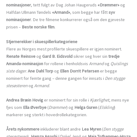
nominasjoner
, tett fulgt av Dag Johan Haugeruds
«Drømmer»
og
Halfdan Ullmann Tøndels
«Armand»
, som begge har fått
syv
nominasjoner
. De tre filmene konkurrerer også om den gjeveste
prisen –
Beste norske film
.
Stjernerekker i skuespillerkategoriene
Flere av Norges mest profilerte skuespillere er igjen nominert.
Renate Reinsve
og
Gard B. Eidsvold
sikrer seg hver sin
tredje
Amanda-nominasjon
for rollene i henholdsvis
Armand
og
Quislings
siste dager
.
Ane Dahl Torp
og
Ellen Dorrit Petersen
er begge
nominert for femte gang – denne gangen for innsats i
Den stygge
stesøsteren
og
Armand
.
Andrea Bræin Hovig
er nominert for sin rolle i
Kjærlighet
, mens nye
fjes som
Ella Øverbye
(
Drømmer
) og
Helga Guren
(
Elskling
)
markerer seg sterkt i hovedrollekategorien.
Årets nykommere
inkluderer blant andre
Lea Myren
(
Den stygge
stesøsteren
),
Hamza Agoshi
(
Onkel Jens
) og
Maja Tothammer-Hruza