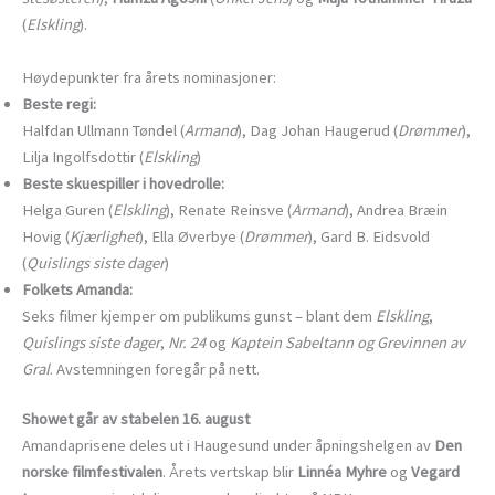
(
Elskling
).
Høydepunkter fra årets nominasjoner:
Beste regi:
Halfdan Ullmann Tøndel (
Armand
), Dag Johan Haugerud (
Drømmer
),
Lilja Ingolfsdottir (
Elskling
)
Beste skuespiller i hovedrolle:
Helga Guren (
Elskling
), Renate Reinsve (
Armand
), Andrea Bræin
Hovig (
Kjærlighet
), Ella Øverbye (
Drømmer
), Gard B. Eidsvold
(
Quislings siste dager
)
Folkets Amanda:
Seks filmer kjemper om publikums gunst – blant dem
Elskling
,
Quislings siste dager
,
Nr. 24
og
Kaptein Sabeltann og Grevinnen av
Gral
. Avstemningen foregår på nett.
Showet går av stabelen 16. august
Amandaprisene deles ut i Haugesund under åpningshelgen av
Den
norske filmfestivalen
. Årets vertskap blir
Linnéa Myhre
og
Vegard