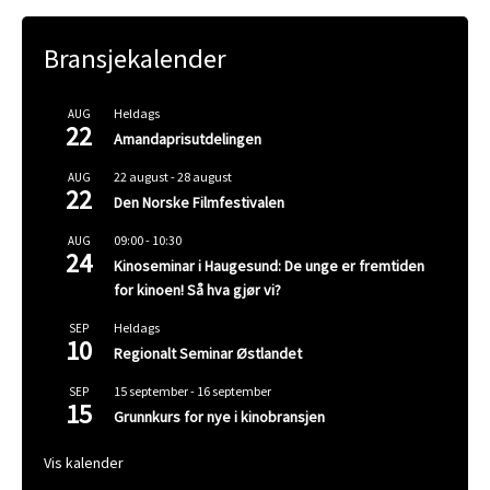
Bransjekalender
Heldags
AUG
22
Amandaprisutdelingen
22 august
-
28 august
AUG
22
Den Norske Filmfestivalen
09:00
-
10:30
AUG
24
Kinoseminar i Haugesund: De unge er fremtiden
for kinoen! Så hva gjør vi?
Heldags
SEP
10
Regionalt Seminar Østlandet
15 september
-
16 september
SEP
15
Grunnkurs for nye i kinobransjen
Vis kalender