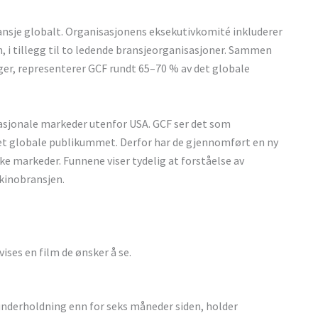
ansje globalt. Organisasjonens eksekutivkomité inkluderer
n, i tillegg til to ledende bransjeorganisasjoner. Sammen
ger, representerer GCF rundt 65–70 % av det globale
asjonale markeder utenfor USA. GCF ser det som
det globale publikummet. Derfor har de gjennomført en ny
ke markeder. Funnene viser tydelig at forståelse av
 kinobransjen.
vises en film de ønsker å se.
 underholdning enn for seks måneder siden, holder