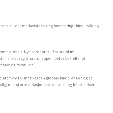
otensial i økt markedsføring og investering i kinoutvikling
nsomme globalt. Nye konsepter – fra premium-
– har vist seg å ha stor appell. Dette bekrefter at
ressen og forbruket.
 plattform for innsikt i den globale kinobransjen og de
ig, med større variasjon i sitteplasser og billettpriser