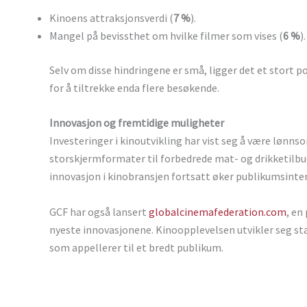
Kinoens attraksjonsverdi (
7 %
).
Mangel på bevissthet om hvilke filmer som vises (
6 %
).
Selv om disse hindringene er små, ligger det et stort p
for å tiltrekke enda flere besøkende.
Innovasjon og fremtidige muligheter
Investeringer i kinoutvikling har vist seg å være løn
storskjermformater til forbedrede mat- og drikketilbud 
innovasjon i kinobransjen fortsatt øker publikumsinte
GCF har også lansert
globalcinemafederation.com
, en
nyeste innovasjonene. Kinoopplevelsen utvikler seg stad
som appellerer til et bredt publikum.