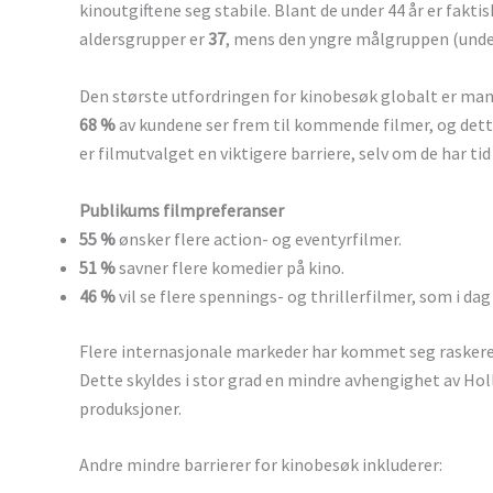
kinoutgiftene seg stabile. Blant de under 44 år er fakt
aldersgrupper er
37
, mens den yngre målgruppen (unde
Den største utfordringen for kinobesøk globalt er mang
68 %
av kundene ser frem til kommende filmer, og dette
er filmutvalget en viktigere barriere, selv om de har ti
Publikums filmpreferanser
55 %
ønsker flere action- og eventyrfilmer.
51 %
savner flere komedier på kino.
46 %
vil se flere spennings- og thrillerfilmer, som i da
Flere internasjonale markeder har kommet seg raske
Dette skyldes i stor grad en mindre avhengighet av Hol
produksjoner.
Andre mindre barrierer for kinobesøk inkluderer: