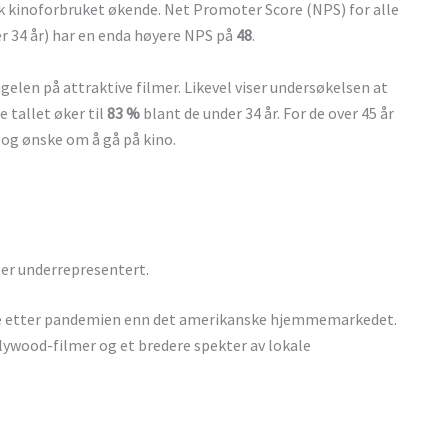
isk kinoforbruket økende. Net Promoter Score (NPS) for alle
r 34 år) har en enda høyere NPS på
48
.
elen på attraktive filmer. Likevel viser undersøkelsen at
 tallet øker til
83 %
blant de under 34 år. For de over 45 år
d og ønske om å gå på kino.
g er underrepresentert.
re etter pandemien enn det amerikanske hjemmemarkedet.
lywood-filmer og et bredere spekter av lokale