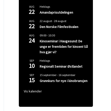
Heldags
AUG
22
Amandaprisutdelingen
22 august
-
28 august
AUG
22
Den Norske Filmfestivalen
09:00
-
10:30
AUG
24
Kinoseminar i Haugesund: De
unge er fremtiden for kinoen! Så
hva gjør vi?
Heldags
SEP
10
Regionalt Seminar Østlandet
15 september
-
16 september
SEP
15
Grunnkurs for nye i kinobransjen
Vis kalender