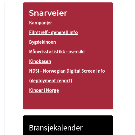
Snarveier
Kampanjer
Filmtreff - generell info
Bygdekinoen
Månedsstatistikk - oversikt
Kinobasen
NDSI - Norwegian Digital Screen Info
(deployment report)
Kinoer i Norge
Bransjekalender