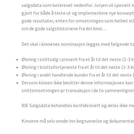
salgsdata som beskrevet nedenfor. Juryen vil spesielt 
gjort for både å teste ut og implementere nye konsepte
gode resultater, enten for omsetningen som helhet elle
om de gode salgshistoriene fra din kino…
Det skal i kinoenes nominasjon legges med følgende ta
Økning i snittsalg i prosent fra et år til det neste (1-3 kv
Økning i bruttofortjeneste fra et år til det neste (1-3 kva
Økning i andel handlende kunder fra et år til det neste (1
Dersom kinoen ikke besitter denne informasjonen kan øk
snittomsetningen pr transaksjon i de to sammenligning
NB: Salgsdata behandles konfidensielt og deles ikke 
Kinoene må selv sende inn begrunnelse og dokumentasjo