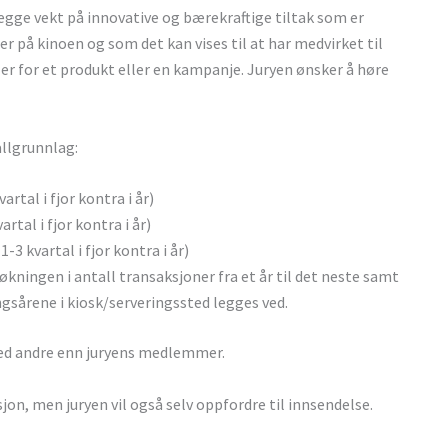
legge vekt på innovative og bærekraftige tiltak som er
r på kinoen og som det kan vises til at har medvirket til
r for et produkt eller en kampanje. Juryen ønsker å høre
llgrunnlag:
artal i fjor kontra i år)
rtal i fjor kontra i år)
-3 kvartal i fjor kontra i år)
ningen i antall transaksjoner fra et år til det neste samt
sårene i kiosk/serveringssted legges ved.
med andre enn juryens medlemmer.
n, men juryen vil også selv oppfordre til innsendelse.