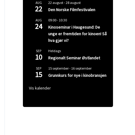
22 august
-
28 august
AUG
22
Den Norske Filmfestivalen
09:00
-
10:30
AUG
24
Kinoseminar i Haugesund: De
unge er fremtiden for kinoen! Så
hva gjør vi?
Heldags
SEP
10
Regionalt Seminar Østlandet
15 september
-
16 september
SEP
15
Grunnkurs for nye i kinobransjen
Vis kalender