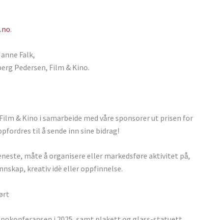
.no
.
Janne Falk,
rg Pedersen, Film & Kino.
Film & Kino i samarbeide med våre sponsorer ut prisen for
pfordres til å sende inn sine bidrag!
jeneste, måte å organisere eller markedsføre aktivitet på,
nnskap, kreativ idè eller oppfinnelse.
ørt
kinokonferansen i 2025, samt plakett og glass-statuett.