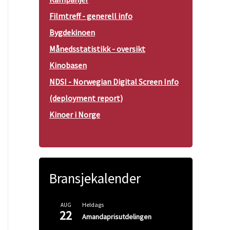
Filmtreff - generell info
Bygdekinoen
Månedsstatistikk - oversikt
Kinobasen
NDSI - Norwegian Digital Screen Info
(deployment report)
Kinoer i Norge
Bransjekalender
Heldags
AUG
22
Amandaprisutdelingen