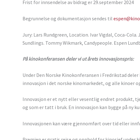
Frist for innsendelse av bidrag er 29.september 2024
Begrunnelse og dokumentasjon sendes til
espen@kino
Jury: Lars Rundgreen, Location. Ivar Vigdal, Coca-Cola. 
Sundlings. Tommy Wikmark, Candypeople. Espen Lundbe
På kinokonferansen deler vi ut årets innovasjonspris:
Under Den Norske Kinokonferansen i Fredrikstad deler 
innovasjon i det norske kinomarkedet, og alle kinoer op
Innovasjon er et nytt eller vesentlig endret produkt, t
og som er tatt i bruk. En innovasjon kan bygge på ny ku
Innovasjonen kan være gjennomført over tid eller innf
Premien er gratis reise og opphold for kinosjef under 