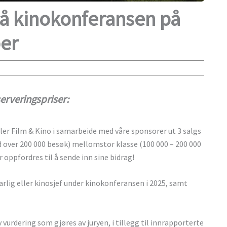
på kinokonferansen på
er
serveringspriser:
r Film & Kino i samarbeide med våre sponsorer ut 3 salgs
med over 200 000 besøk) mellomstor klasse (100 000 – 200 000
r oppfordres til å sende inn sine bidrag!
arlig eller kinosjef under kinokonferansen i 2025, samt
v vurdering som gjøres av juryen, i tillegg til innrapporterte