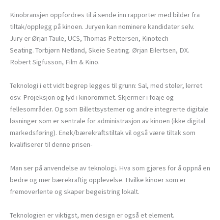
Kinobransjen oppfordres til å sende inn rapporter med bilder fra
tiltak/opplegg på kinoen. Juryen kan nominere kandidater selv.
Jury er Ørjan Taule, UCS, Thomas Pettersen, Kinotech
Seating. Torbjørn Netland, Skeie Seating. Ørjan Eilertsen, DX.
Robert Sigfusson, Film & Kino.
Teknologi i ett vidt begrep legges til grunn: Sal, med stoler, lerret
osv. Projeksjon og lyd i kinorommet. Skjermer i foaje og
fellesområder. Og som Billettsystemer og andre integrerte digitale
løsninger som er sentrale for administrasjon av kinoen (ikke digital
markedsføring). Enøk/bærekraftstiltak vil også være tiltak som
kvalifiserer til denne prisen-
Man ser på anvendelse av teknologi. Hva som gjøres for å oppnå en
bedre og mer bærekraftig opplevelse. Hvilke kinoer som er
fremoverlente og skaper begeistring lokalt.
Teknologien er viktigst, men design er også et element.