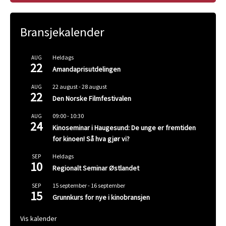
Bransjekalender
Heldags
AUG
22
Amandaprisutdelingen
22 august
-
28 august
AUG
22
Den Norske Filmfestivalen
09:00
-
10:30
AUG
24
Kinoseminar i Haugesund: De unge er fremtiden
for kinoen! Så hva gjør vi?
Heldags
SEP
10
Regionalt Seminar Østlandet
15 september
-
16 september
SEP
15
Grunnkurs for nye i kinobransjen
Vis kalender