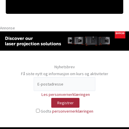
Annonse
Nyhetsbrev
Få siste nytt og informasjon om kurs og aktiviteter
Les personvernerklæringen
Godta
personvernerklæringen