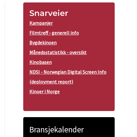
Snarveier
Kampanjer
Filmtreff - generell info
Bygdekinoen
Månedsstatistikk - oversikt
Kinobasen
NDSI - Norwegian Digital Screen Info
(deployment report)
Kinoer i Norge
Bransjekalender