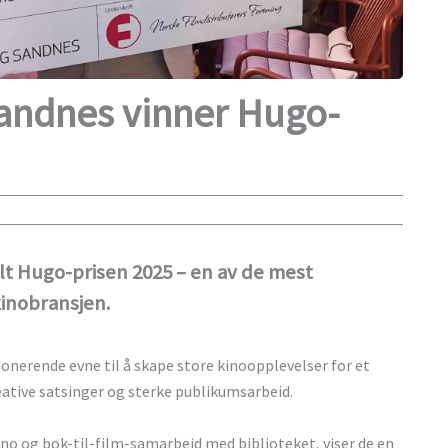
andnes vinner Hugo-
lt Hugo-prisen 2025 – en av de mest
kinobransjen.
ponerende evne til å skape store kinoopplevelser for et
eative satsinger og sterke publikumsarbeid.
kino og bok-til-film-samarbeid med biblioteket, viser de en