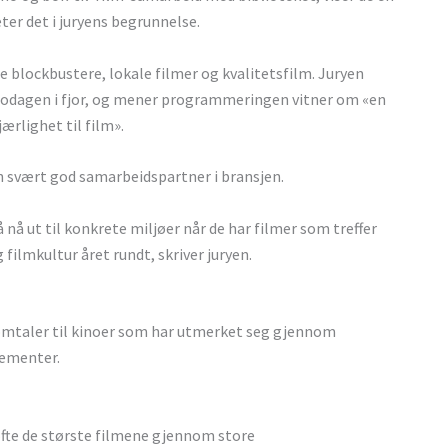
ter det i juryens begrunnelse.
e blockbustere, lokale filmer og kvalitetsfilm. Juryen
nodagen i fjor, og mener programmeringen vitner om «en
ærlighet til film».
 svært god samarbeidspartner i bransjen.
 å nå ut til konkrete miljøer når de har filmer som treffer
filmkultur året rundt, skriver juryen.
ge omtaler til kinoer som har utmerket seg gjennom
gementer.
løfte de største filmene gjennom store