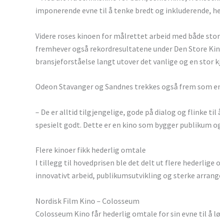
imponerende evne til å tenke bredt og inkluderende, he
Videre roses kinoen for målrettet arbeid med både stor
fremhever også rekordresultatene under Den Store Ki
bransjeforståelse langt utover det vanlige og en stor kj
Odeon Stavanger og Sandnes trekkes også frem som en
– De er alltid tilgjengelige, gode på dialog og flinke til
spesielt godt. Dette er en kino som bygger publikum og 
Flere kinoer fikk hederlig omtale
I tillegg til hovedprisen ble det delt ut flere hederli
innovativt arbeid, publikumsutvikling og sterke arran
Nordisk Film Kino – Colosseum
Colosseum Kino får hederlig omtale for sin evne til å 