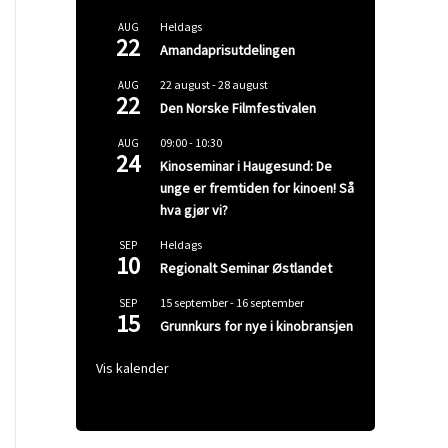
Heldags
AUG
22
Amandaprisutdelingen
22 august
-
28 august
AUG
22
Den Norske Filmfestivalen
09:00
-
10:30
AUG
24
Kinoseminar i Haugesund: De
unge er fremtiden for kinoen! Så
hva gjør vi?
Heldags
SEP
10
Regionalt Seminar Østlandet
15 september
-
16 september
SEP
15
Grunnkurs for nye i kinobransjen
Vis kalender