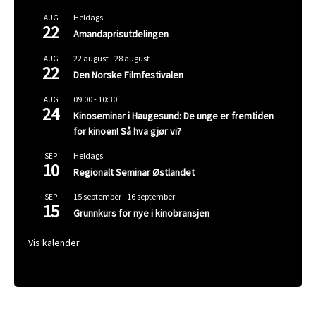
Heldags
AUG
22
Amandaprisutdelingen
22 august
-
28 august
AUG
22
Den Norske Filmfestivalen
09:00
-
10:30
AUG
24
Kinoseminar i Haugesund: De unge er fremtiden
for kinoen! Så hva gjør vi?
Heldags
SEP
10
Regionalt Seminar Østlandet
15 september
-
16 september
SEP
15
Grunnkurs for nye i kinobransjen
Vis kalender