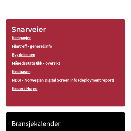
Snarveier
Kampanjer
Filmtreff - generell info
Bygdekinoen
Månedsstatistikk - oversikt
Kinobasen
NDSI - Norwegian Digital Screen Info (deployment report)
Kinoer i Norge
Bransjekalender