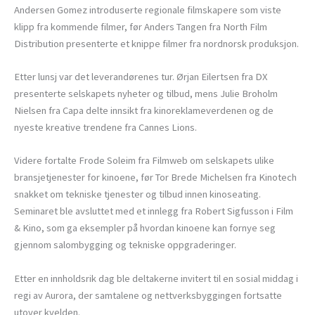
Andersen Gomez introduserte regionale filmskapere som viste
klipp fra kommende filmer, før Anders Tangen fra North Film
Distribution presenterte et knippe filmer fra nordnorsk produksjon.
Etter lunsj var det leverandørenes tur. Ørjan Eilertsen fra DX
presenterte selskapets nyheter og tilbud, mens Julie Broholm
Nielsen fra Capa delte innsikt fra kinoreklameverdenen og de
nyeste kreative trendene fra Cannes Lions.
Videre fortalte Frode Soleim fra Filmweb om selskapets ulike
bransjetjenester for kinoene, før Tor Brede Michelsen fra Kinotech
snakket om tekniske tjenester og tilbud innen kinoseating.
Seminaret ble avsluttet med et innlegg fra Robert Sigfusson i Film
& Kino, som ga eksempler på hvordan kinoene kan fornye seg
gjennom salombygging og tekniske oppgraderinger.
Etter en innholdsrik dag ble deltakerne invitert til en sosial middag i
regi av Aurora, der samtalene og nettverksbyggingen fortsatte
utover kvelden.