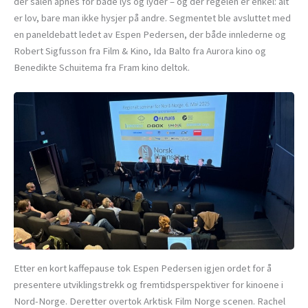
der salen åpnes for både lys og lyder – og der regelen er enkel: alt
er lov, bare man ikke hysjer på andre. Segmentet ble avsluttet med
en paneldebatt ledet av Espen Pedersen, der både innlederne og
Robert Sigfusson fra Film & Kino, Ida Balto fra Aurora kino og
Benedikte Schuitema fra Fram kino deltok.
Etter en kort kaffepause tok Espen Pedersen igjen ordet for å
presentere utviklingstrekk og fremtidsperspektiver for kinoene i
Nord-Norge. Deretter overtok Arktisk Film Norge scenen. Rachel