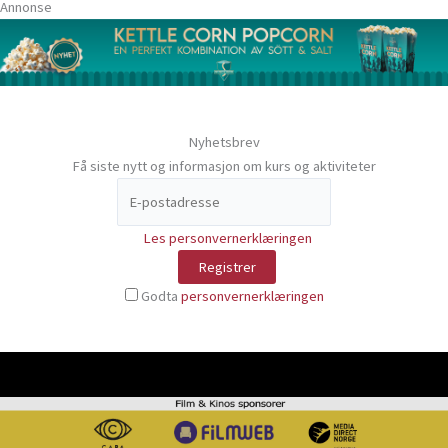
Annonse
Nyhetsbrev
Få siste nytt og informasjon om kurs og aktiviteter
Les personvernerklæringen
Godta
personvernerklæringen