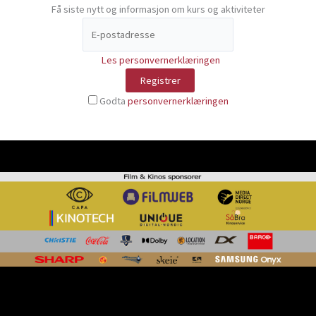
Få siste nytt og informasjon om kurs og aktiviteter
Les personvernerklæringen
Godta
personvernerklæringen