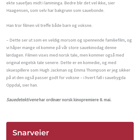
ekte sauefjøs midt i lamminga. Bedre blir det vel ikke, sier
Haagensen, som selv har bakgrunn som sauebonde.
Han tror filmen vil treffe både barn og voksne.
– Dette ser ut som en veldig morsom og spennende familiefilm, og
vi håper mange vil komme på vår store sauekinodag denne
lørdagen. Filmen vises med norsk tale, men kommer også med
original engelsk tale senere. Dette er en komedie, og med
skuespillere som Hugh Jackman og Emma Thompson er jeg sikker
på at den også passer godt for voksne – i hvert fall i sauebygda
Oppdal, sier han.
Sauedetektivene
har ordinær norsk kinopremiere 8. mai.
Snarveier