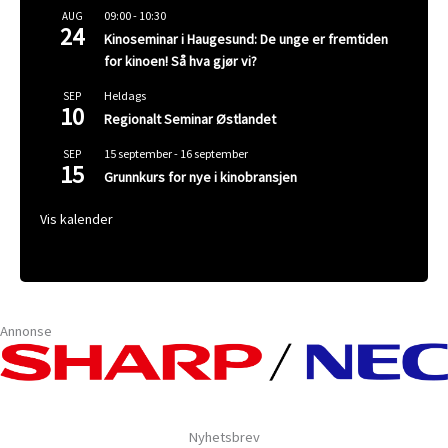
09:00
-
10:30
AUG
24
Kinoseminar i Haugesund: De unge er fremtiden
for kinoen! Så hva gjør vi?
Heldags
SEP
10
Regionalt Seminar Østlandet
15 september
-
16 september
SEP
15
Grunnkurs for nye i kinobransjen
Vis kalender
Annonse
Nyhetsbrev