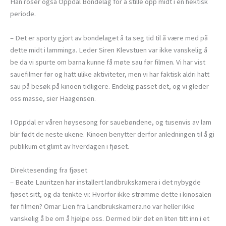
Han roser også Oppdal Bondelag for å stille opp midt i en hektisk
periode.
– Det er sporty gjort av bondelaget å ta seg tid til å være med på
dette midt i lamminga. Leder Siren Klevstuen var ikke vanskelig å
be da vi spurte om barna kunne få møte sau før filmen. Vi har vist
sauefilmer før og hatt ulike aktiviteter, men vi har faktisk aldri hatt
sau på besøk på kinoen tidligere. Endelig passet det, og vi gleder
oss masse, sier Haagensen.
I Oppdal er våren høysesong for sauebøndene, og tusenvis av lam
blir født de neste ukene. Kinoen benytter derfor anledningen til å gi
publikum et glimt av hverdagen i fjøset.
Direktesending fra fjøset
– Beate Lauritzen har installert landbrukskamera i det nybygde
fjøset sitt, og da tenkte vi: Hvorfor ikke strømme dette i kinosalen
før filmen? Omar Lien fra Landbrukskamera.no var heller ikke
vanskelig å be om å hjelpe oss. Dermed blir det en liten titt inn i et