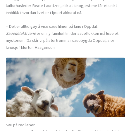
kulturhusleder Beate Lauritzen, slik at kinogjestene får et unikt
innblikk i hvordan livet er i fjøset akkurat nå.
– Det er alltid gøy å vise sauefilmer på kino i Oppdal.
Sauedetektivene
er en ny familiefilm der saueflokken må løse et
mysterium. Da slår vi på stortromma i sauebygda Oppdal, sier
kinosjef Morten Haagensen.
Sau på rød løper