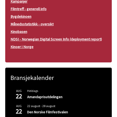
Kampanjer
Filmtreff - generell info
Bygdekinoen
Månedsstatistikk - oversikt
Kinobasen
NDSI - Norwegian Digital Screen Info (deployment report)
Kinoer i Norge
Bransjekalender
Heldags
AUG
22
Amandaprisutdelingen
22 august
-
28 august
AUG
22
Den Norske Filmfestivalen