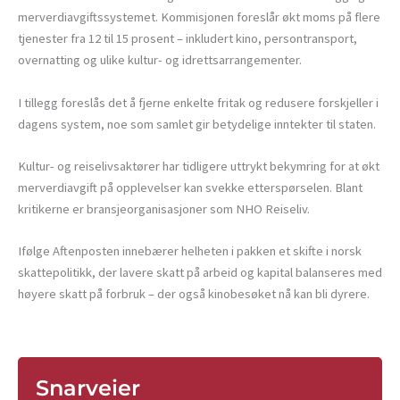
merverdiavgiftssystemet. Kommisjonen foreslår økt moms på flere
tjenester fra 12 til 15 prosent – inkludert kino, persontransport,
overnatting og ulike kultur- og idrettsarrangementer.
I tillegg foreslås det å fjerne enkelte fritak og redusere forskjeller i
dagens system, noe som samlet gir betydelige inntekter til staten.
Kultur- og reiselivsaktører har tidligere uttrykt bekymring for at økt
merverdiavgift på opplevelser kan svekke etterspørselen. Blant
kritikerne er bransjeorganisasjoner som NHO Reiseliv.
Ifølge Aftenposten innebærer helheten i pakken et skifte i norsk
skattepolitikk, der lavere skatt på arbeid og kapital balanseres med
høyere skatt på forbruk – der også kinobesøket nå kan bli dyrere.
Snarveier