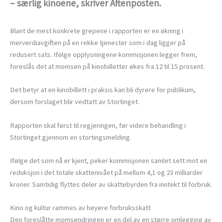
– særlig kinoene, skriver Aftenposten.
Blant de mest konkrete grepene i rapporten er en økning i
merverdiavgiften på en rekke tjenester som i dag ligger på
redusert sats. Ifølge opplysningene kommisjonen legger frem,
foreslås det at momsen på kinobilletter økes fra 12 til 15 prosent.
Det betyr at en kinobillett i praksis kan bli dyrere for publikum,
dersom forslaget blir vedtatt av Stortinget.
Rapporten skal først til regjeringen, før videre behandling i
Stortinget gjennom en stortingsmelding.
Ifølge det som nå er kjent, peker kommisjonen samlet sett mot en
reduksjon i det totale skattenivået på mellom 4,1 og 23 milliarder
kroner. Samtidig flyttes deler av skattebyrden fra inntekt til forbruk.
Kino og kultur rammes av høyere forbruksskatt
Den foreslåtte momsendringen er en del av en større omlegging av