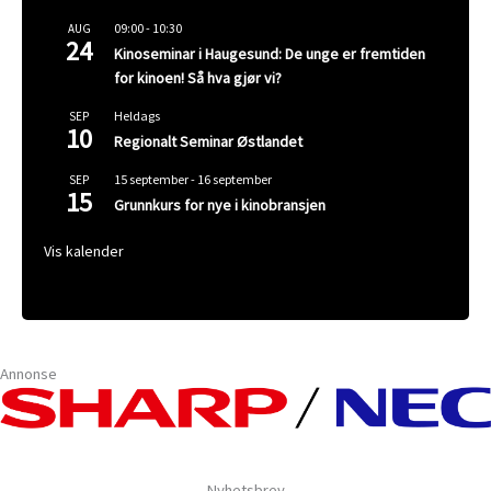
09:00
-
10:30
AUG
24
Kinoseminar i Haugesund: De unge er fremtiden
for kinoen! Så hva gjør vi?
Heldags
SEP
10
Regionalt Seminar Østlandet
15 september
-
16 september
SEP
15
Grunnkurs for nye i kinobransjen
Vis kalender
Annonse
Nyhetsbrev