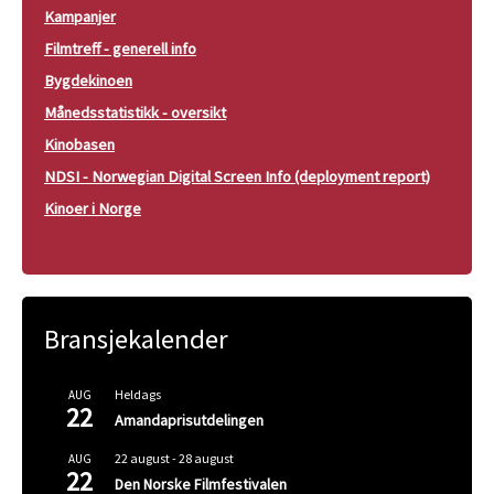
Kampanjer
Filmtreff - generell info
Bygdekinoen
Månedsstatistikk - oversikt
Kinobasen
NDSI - Norwegian Digital Screen Info (deployment report)
Kinoer i Norge
Bransjekalender
Heldags
AUG
22
Amandaprisutdelingen
22 august
-
28 august
AUG
22
Den Norske Filmfestivalen