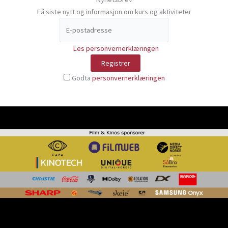
Få siste nytt og informasjon om kurs og aktiviteter
Les personvernerklæringen
Godta
personvernerklæringen