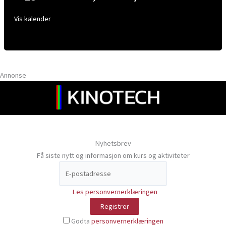
Vis kalender
Annonse
Nyhetsbrev
Få siste nytt og informasjon om kurs og aktiviteter
Les personvernerklæringen
Godta
personvernerklæringen