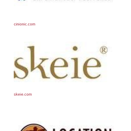
cinionic.com
skeie.com