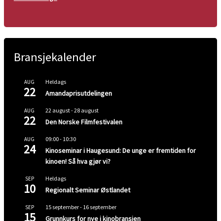
Bransjekalender
Heldags
AUG
22
Amandaprisutdelingen
22 august
-
28 august
AUG
22
Den Norske Filmfestivalen
09:00
-
10:30
AUG
24
Kinoseminar i Haugesund: De unge er fremtiden for
kinoen! Så hva gjør vi?
Heldags
SEP
10
Regionalt Seminar Østlandet
15 september
-
16 september
SEP
15
Grunnkurs for nye i kinobransjen