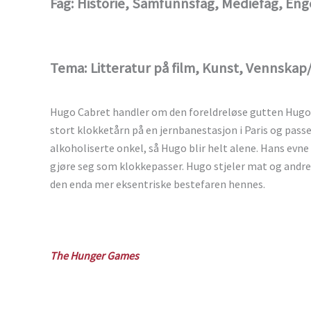
Fag: Historie, Samfunnsfag, Mediefag, Eng
Tema: Litteratur på film, Kunst, Vennskap
Hugo Cabret handler om den foreldreløse gutten Hugo s
stort klokketårn på en jernbanestasjon i Paris og passe
alkoholiserte onkel, så Hugo blir helt alene. Hans evn
gjøre seg som klokkepasser. Hugo stjeler mat og andre t
den enda mer eksentriske bestefaren hennes.
The Hunger Games