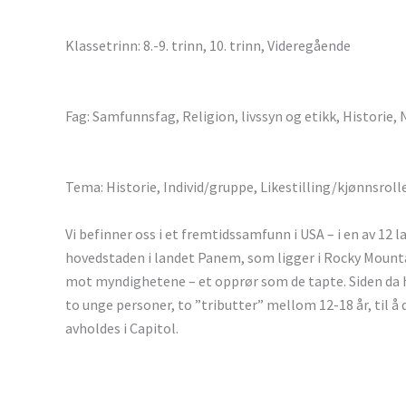
Klassetrinn: 8.-9. trinn, 10. trinn, Videregående
Fag: Samfunnsfag, Religion, livssyn og etikk, Historie,
Tema: Historie, Individ/gruppe, Likestilling/kjønnsroll
Vi befinner oss i et fremtidssamfunn i USA – i en av 12 
hovedstaden i landet Panem, som ligger i Rocky Mountai
mot myndighetene – et opprør som de tapte. Siden da h
to unge personer, to ”tributter” mellom 12-18 år, til å
avholdes i Capitol.