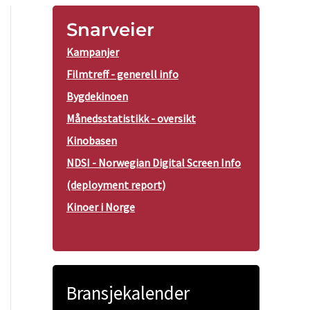
Snarveier
Kampanjer
Filmtreff - generell info
Bygdekinoen
Månedsstatistikk - oversikt
Kinobasen
NDSI - Norwegian Digital Screen Info
(deployment report)
Kinoer i Norge
Bransjekalender