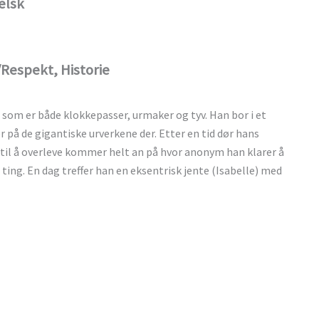
elsk
/Respekt, Historie
om er både klokkepasser, urmaker og tyv. Han bor i et
r på de gigantiske urverkene der. Etter en tid dør hans
e til å overleve kommer helt an på hvor anonym han klarer å
ing. En dag treffer han en eksentrisk jente (Isabelle) med