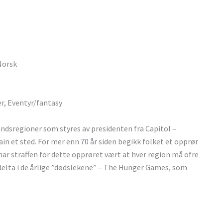
 Norsk
er, Eventyr/fantasy
landsregioner som styres av presidenten fra Capitol –
n et sted. For mer enn 70 år siden begikk folket et opprør
ar straffen for dette opprøret vært at hver region må ofre
 delta i de årlige ”dødslekene” – The Hunger Games, som