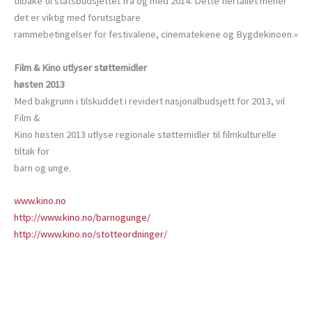
tilbake til statsbudsjettet fra og med 2014. Dette flertallet mener
det er viktig med forutsigbare
rammebetingelser for festivalene, cinematekene og Bygdekinoen.»
Film & Kino utlyser støttemidler
høsten 2013
Med bakgrunn i tilskuddet i revidert nasjonalbudsjett for 2013, vil
Film &
Kino høsten 2013 utlyse regionale støttemidler til filmkulturelle
tiltak for
barn og unge.
www.kino.no
http://www.kino.no/barnogunge/
http://www.kino.no/stotteordninger/