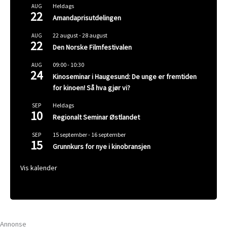
Heldags
AUG
22
Amandaprisutdelingen
22 august
-
28 august
AUG
22
Den Norske Filmfestivalen
09:00
-
10:30
AUG
24
Kinoseminar i Haugesund: De unge er fremtiden
for kinoen! Så hva gjør vi?
Heldags
SEP
10
Regionalt Seminar Østlandet
15 september
-
16 september
SEP
15
Grunnkurs for nye i kinobransjen
Vis kalender
Annonse