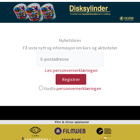
Nyhetsbrev
Få siste nytt og informasjon om kurs og aktiviteter
Les personvernerklæringen
Godta
personvernerklæringen