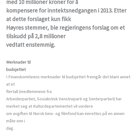
med 10 millioner kroner for å
kompensere for inntektsnedgangen i 2013. Etter
at dette forslaget kun fikk
Høyres stemmer, ble regjeringens forslag om et
tilskudd på 2,8 millioner
vedtatt enstemmig.
Merknader til
budsjettet
I Finanskomiteens merknader til budsjettet fremgår det blant annet
at et
flertall (medlemmene fra
Arbeiderpartiet, Sosialistisk Venstreparti og Senterpartiet) har
merket seg at Kulturdepartementet vil vurdere
om avgiften til Norsk kino- og filmfond kan innrettes på en annen
måte enn i
dag.