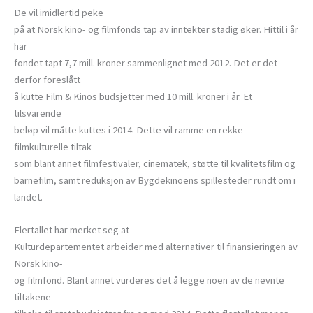
De vil imidlertid peke
på at Norsk kino- og filmfonds tap av inntekter stadig øker. Hittil i år
har
fondet tapt 7,7 mill. kroner sammenlignet med 2012. Det er det
derfor foreslått
å kutte Film & Kinos budsjetter med 10 mill. kroner i år. Et
tilsvarende
beløp vil måtte kuttes i 2014. Dette vil ramme en rekke
filmkulturelle tiltak
som blant annet filmfestivaler, cinematek, støtte til kvalitetsfilm og
barnefilm, samt reduksjon av Bygdekinoens spillesteder rundt om i
landet.
Flertallet har merket seg at
Kulturdepartementet arbeider med alternativer til finansieringen av
Norsk kino-
og filmfond. Blant annet vurderes det å legge noen av de nevnte
tiltakene