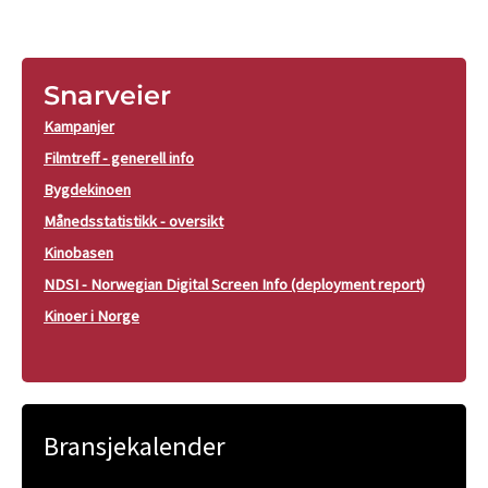
Snarveier
Kampanjer
Filmtreff - generell info
Bygdekinoen
Månedsstatistikk - oversikt
Kinobasen
NDSI - Norwegian Digital Screen Info (deployment report)
Kinoer i Norge
Bransjekalender