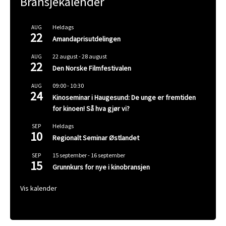
Bransjekalender
Heldags
AUG
22
Amandaprisutdelingen
22 august
-
28 august
AUG
22
Den Norske Filmfestivalen
09:00
-
10:30
AUG
24
Kinoseminar i Haugesund: De unge er fremtiden
for kinoen! Så hva gjør vi?
Heldags
SEP
10
Regionalt Seminar Østlandet
15 september
-
16 september
SEP
15
Grunnkurs for nye i kinobransjen
Vis kalender