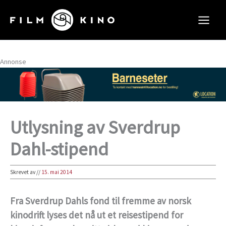
Hopp
rett
til
innholdet
Annonse
Utlysning av Sverdrup
Dahl-stipend
Skrevet av
//
15. mai 2014
Fra Sverdrup Dahls fond til fremme av norsk
kinodrift lyses det nå ut et reisestipend for