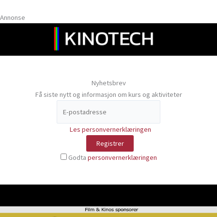
Annonse
Nyhetsbrev
Få siste nytt og informasjon om kurs og aktiviteter
Les personvernerklæringen
Godta
personvernerklæringen