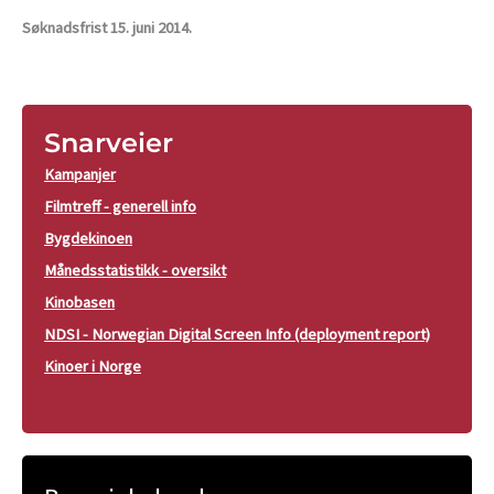
Søknadsfrist 15. juni 2014.
Snarveier
Kampanjer
Filmtreff - generell info
Bygdekinoen
Månedsstatistikk - oversikt
Kinobasen
NDSI - Norwegian Digital Screen Info (deployment report)
Kinoer i Norge