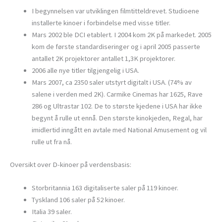
I begynnelsen var utviklingen filmtitteldrevet. Studioene
installerte kinoer i forbindelse med visse titler.
Mars 2002 ble DCI etablert. I 2004 kom 2K på markedet. 2005
kom de første standardiseringer og i april 2005 passerte
antallet 2K projektorer antallet 1,3K projektorer.
2006 alle nye titler tilgjengelig i USA.
Mars 2007, ca 2350 saler utstyrt digitalt i USA. (74% av
salene i verden med 2K). Carmike Cinemas har 1625, Rave
286 og Ultrastar 102. De to største kjedene i USA har ikke
begynt å rulle ut ennå. Den største kinokjeden, Regal, har
imidlertid inngått en avtale med National Amusement og vil
rulle ut fra nå.
Oversikt over D-kinoer på verdensbasis:
Storbritannia 163 digitaliserte saler på 119 kinoer.
Tyskland 106 saler på 52 kinoer.
Italia 39 saler.