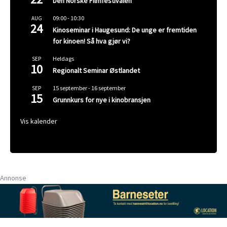
Den Norske Filmfestivalen
09:00
-
10:30
AUG
24
Kinoseminar i Haugesund: De unge er fremtiden
for kinoen! Så hva gjør vi?
Heldags
SEP
10
Regionalt Seminar Østlandet
15 september
-
16 september
SEP
15
Grunnkurs for nye i kinobransjen
Vis kalender
Annonse