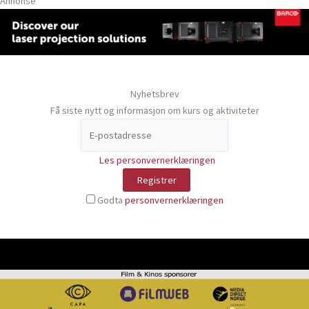
Annonse
Nyhetsbrev
Få siste nytt og informasjon om kurs og aktiviteter
Les personvernerklæringen
Godta
personvernerklæringen