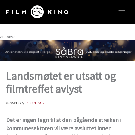
Hopp
rett
til
innholdet
Annonse
Landsmøtet er utsatt og
filmtreffet avlyst
Skrevet av
//
12. april 2012
Det er ingen tegn til at den pågående streiken i
kommunesektoren vil være avsluttet innen