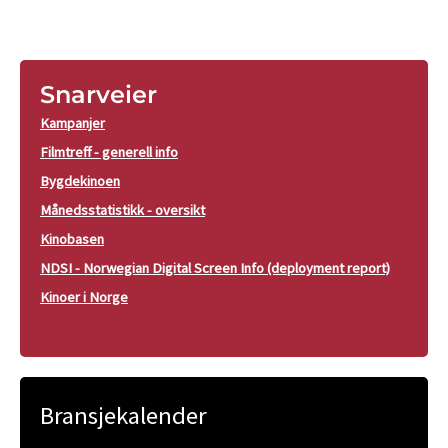
Snarveier
Kampanjer
Filmtreff - generell info
Bygdekinoen
Månedsstatistikk - oversikt
Kinobasen
NDSI - Norwegian Digital Screen Info (deployment report)
Kinoer i Norge
Bransjekalender