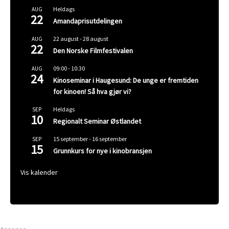
Heldags
AUG
22
Amandaprisutdelingen
22 august
-
28 august
AUG
22
Den Norske Filmfestivalen
09:00
-
10:30
AUG
24
Kinoseminar i Haugesund: De unge er fremtiden
for kinoen! Så hva gjør vi?
Heldags
SEP
10
Regionalt Seminar Østlandet
15 september
-
16 september
SEP
15
Grunnkurs for nye i kinobransjen
Vis kalender