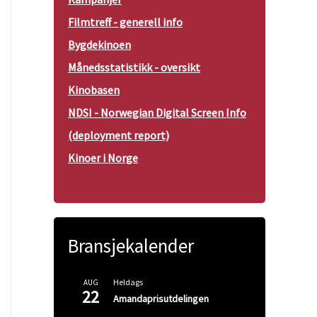
Filmtreff - generell info
Bygdekinoen
Månedsstatistikk - oversikt
Kinobasen
NDSI - Norwegian Digital Screen Info
(deployment report)
Kinoer i Norge
Bransjekalender
Heldags
AUG
22
Amandaprisutdelingen