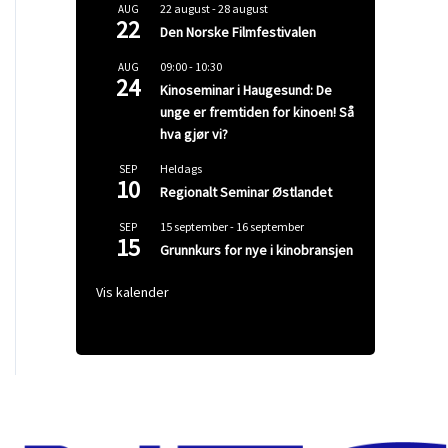
22 august
-
28 august
AUG
22
Den Norske Filmfestivalen
09:00
-
10:30
AUG
24
Kinoseminar i Haugesund: De
unge er fremtiden for kinoen! Så
hva gjør vi?
Heldags
SEP
10
Regionalt Seminar Østlandet
15 september
-
16 september
SEP
15
Grunnkurs for nye i kinobransjen
Vis kalender