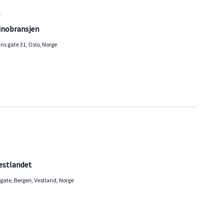
r
kinobransjen
ns gate 31, Oslo, Norge
estlandet
gate, Bergen, Vestland, Norge