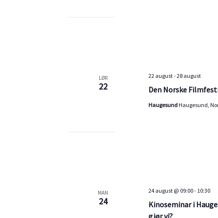
.
22 august
-
28 august
LØR
22
Den Norske Filmfest
Haugesund
Haugesund, No
24 august @ 09:00
-
10:30
MAN
24
Kinoseminar i Hauges
gjør vi?