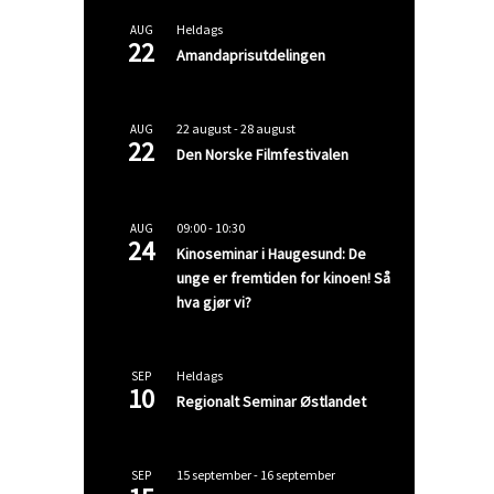
Heldags
AUG
22
Amandaprisutdelingen
22 august
-
28 august
AUG
22
Den Norske Filmfestivalen
09:00
-
10:30
AUG
24
Kinoseminar i Haugesund: De
unge er fremtiden for kinoen! Så
hva gjør vi?
Heldags
SEP
10
Regionalt Seminar Østlandet
15 september
-
16 september
SEP