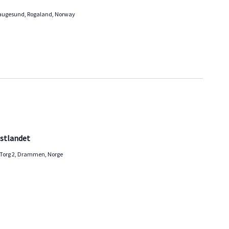
augesund, Rogaland, Norway
stlandet
Torg 2, Drammen, Norge