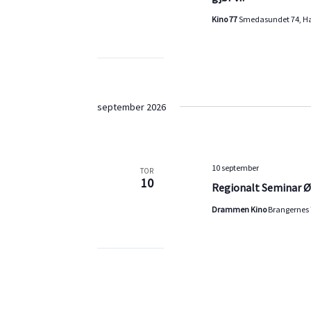
Kino 77
Smedasundet 74, H
september 2026
10 september
TOR
10
Regionalt Seminar Ø
Drammen Kino
Brangernes 