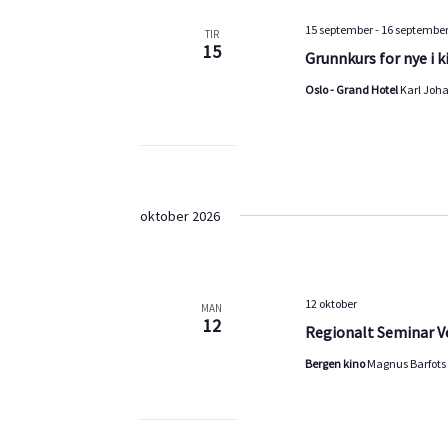
15 september
-
16 septembe
TIR
15
Grunnkurs for nye i 
Oslo - Grand Hotel
Karl Joha
oktober 2026
12 oktober
MAN
12
Regionalt Seminar V
Bergen kino
Magnus Barfots 