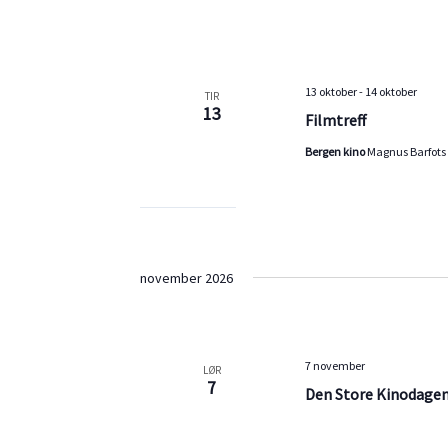
13 oktober
-
14 oktober
TIR
13
Filmtreff
Bergen kino
Magnus Barfots 
november 2026
7 november
LØR
7
Den Store Kinodage