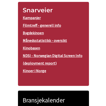
Snarveier
Kampanjer
Filmtreff - generell info
Bygdekinoen
Månedsstatistikk - oversikt
Kinobasen
NDSI - Norwegian Digital Screen Info
(deployment report)
Kinoer i Norge
Bransjekalender