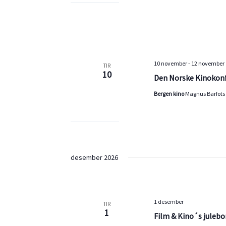
10 november
-
12 november
TIR
10
Den Norske Kinokon
Bergen kino
Magnus Barfots 
desember 2026
1 desember
TIR
1
Film & Kino´s julebo