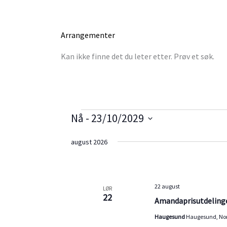
Arrangementer
Kan ikke finne det du leter etter. Prøv et søk.
Arrangementer
Nå
 - 
23/10/2029
V
august 2026
e
l
g
d
22 august
LØR
22
a
Amandaprisutdeling
t
Haugesund
Haugesund, No
o