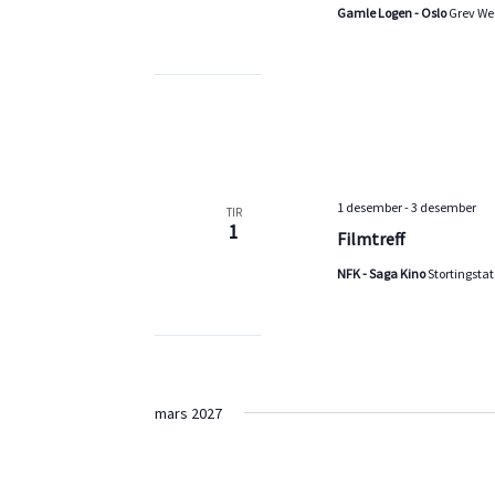
Gamle Logen - Oslo
Grev Wed
1 desember
-
3 desember
TIR
1
Filmtreff
NFK - Saga Kino
Stortingsta
mars 2027