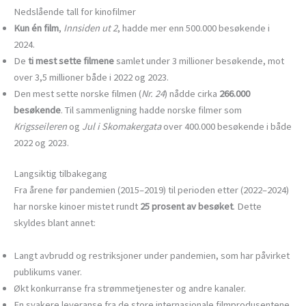
Nedslående tall for kinofilmer
Kun én film
,
Innsiden ut 2
, hadde mer enn 500.000 besøkende i
2024.
De
ti mest sette filmene
samlet under 3 millioner besøkende, mot
over 3,5 millioner både i 2022 og 2023.
Den mest sette norske filmen (
Nr. 24
) nådde cirka
266.000
besøkende
. Til sammenligning hadde norske filmer som
Krigsseileren
og
Jul i Skomakergata
over 400.000 besøkende i både
2022 og 2023.
Langsiktig tilbakegang
Fra årene før pandemien (2015–2019) til perioden etter (2022–2024)
har norske kinoer mistet rundt
25 prosent av besøket
. Dette
skyldes blant annet:
Langt avbrudd og restriksjoner under pandemien, som har påvirket
publikums vaner.
Økt konkurranse fra strømmetjenester og andre kanaler.
En svakere leveranse fra de store internasjonale filmprodusentene.