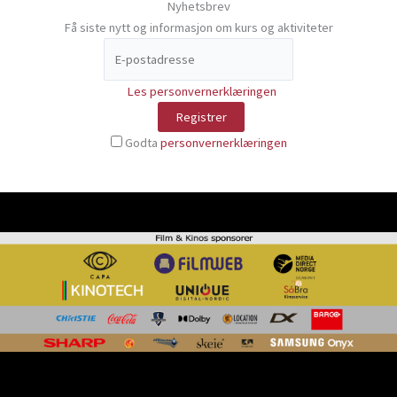
Nyhetsbrev
Få siste nytt og informasjon om kurs og aktiviteter
Les personvernerklæringen
Godta
personvernerklæringen