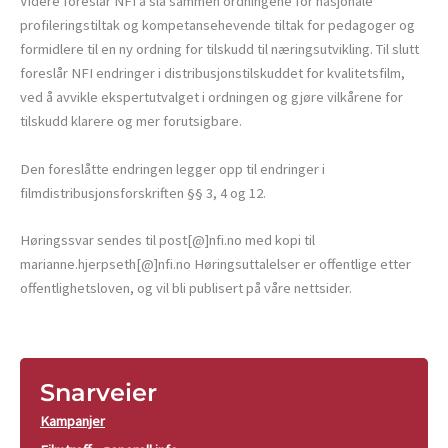
Videre foreslår NFI å slå sammen ordningene for nasjonale
profileringstiltak og kompetansehevende tiltak for pedagoger og
formidlere til en ny ordning for tilskudd til næringsutvikling. Til slutt
foreslår NFI endringer i distribusjonstilskuddet for kvalitetsfilm,
ved å avvikle ekspertutvalget i ordningen og gjøre vilkårene for
tilskudd klarere og mer forutsigbare.
Den foreslåtte endringen legger opp til endringer i
filmdistribusjonsforskriften §§ 3, 4 og 12.
Høringssvar sendes til post[@]nfi.no med kopi til
marianne.hjerpseth[@]nfi.no Høringsuttalelser er offentlige etter
offentlighetsloven, og vil bli publisert på våre nettsider.
Snarveier
Kampanjer