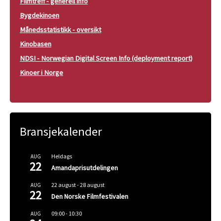
Filmtreff - generell info
Bygdekinoen
Månedsstatistikk - oversikt
Kinobasen
NDSI - Norwegian Digital Screen Info (deployment report)
Kinoer i Norge
Bransjekalender
Heldags
AUG
22
Amandaprisutdelingen
22 august
-
28 august
AUG
22
Den Norske Filmfestivalen
09:00
-
10:30
AUG