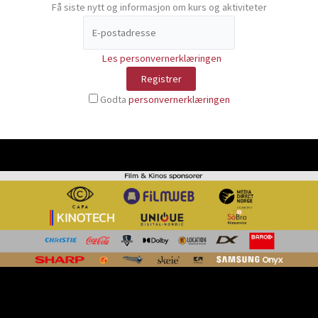
Få siste nytt og informasjon om kurs og aktiviteter
Les personvernerklæringen
Godta
personvernerklæringen